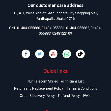
Our customer care address
13/A-1, West Side of Bashundhara City Shopping Mall,
Panthapath, Dhaka-1215.
Call :
01404-055880
,
01404-055881
,
01404-055882
,
01404-
055883
,
0248122109
Quick links
Nur Telecom Skilled Technicians List
Return and Replacement Policy
Terms & Conditions
Order & Delivery Policy
Refund Policy
FAQs