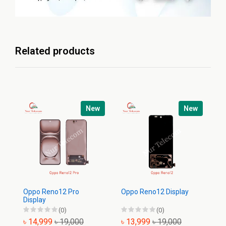
Related products
New
New
Oppo Reno12 Pro
Oppo Reno12 Display
Op
Display
(0)
(0)
৳ 14,999
৳ 19,000
৳ 13,999
৳ 19,000
৳