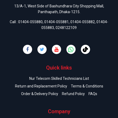
13/A-1, West Side of Bashundhara City Shopping Mall,
Panthapath, Dhaka-1215.
Call :
01404-055880
,
01404-055881
,
01404-055882
,
01404-
055883
,
0248122109
Quick links
Nur Telecom Skilled Technicians List
Return and Replacement Policy
Terms & Conditions
Order & Delivery Policy
Refund Policy
FAQs
Company