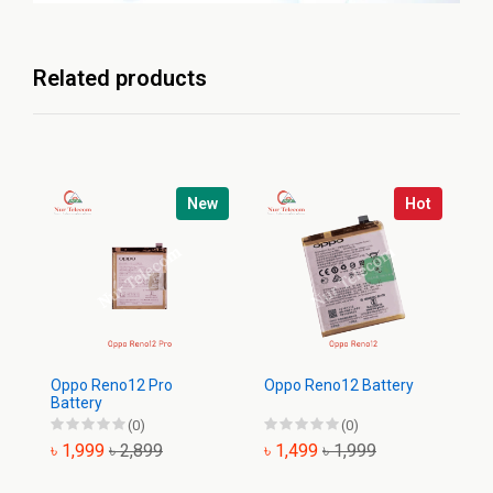
Related products
New
Hot
Oppo Reno12 Pro
Oppo Reno12 Battery
Op
Battery
(0)
(0)
৳ 1,999
৳ 2,899
৳ 1,499
৳ 1,999
৳