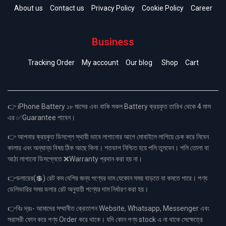
About us
Contact us
Privacy Policy
Cookie Policy
Career
Business
Tracking Order
My account
Our blog
Shop
Cart
👉 iPhone Battery ১৮ মাসের এবং বাকি সকল Battery ক্রয়কৃত তারিখ থেকে 4 মাস
এর ✅Guarantee পাবেন।
👉 আপনার ক্রয়কৃত ডিসপ্লে স্থায়ী ভাবে লাগানোর আগে মোবাইলে লাগিয়ে চেক করে নিবেন
কালার এবং অন্যান্য বিষয় ঠিক আছে কিনা। শতভাগ নিশ্চিত হয়ে পলি তুলবেন। পলি তোলা বা
আঠা লাগানো ডিসপ্লেতে ❌Warranty প্রদান করা হয় না।
👉ডলারের(💲) রেট কম বেশির জন্য পণ্যের দাম যেকোন সময় বাড়তে বা কমতে পারে। পণ্য
ডেলিভারির সময় ডলার রেট অনুযায়ী পণ্যের দাম নির্ধারণ করা হয়।
👉বিঃ দ্রঃ- আমাদের সম্মানীত ক্রেতাগন Website, Whatsapp, Messenger এবং
সরাসরী ফোন করে পণ্য Order করে থাকে। যদি কোন পণ্য stock এ না থাকে সেক্ষেত্রে