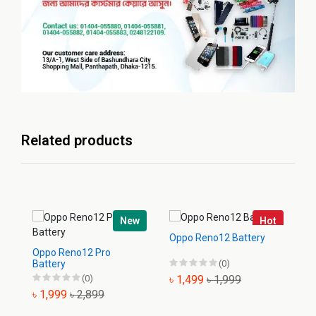
Related products
New
Hot
Oppo Reno12 Battery
Op
Oppo Reno12 Pro
Battery
(0)
(0)
৳ 1,499
৳ 1,999
৳
৳ 1,999
৳ 2,899