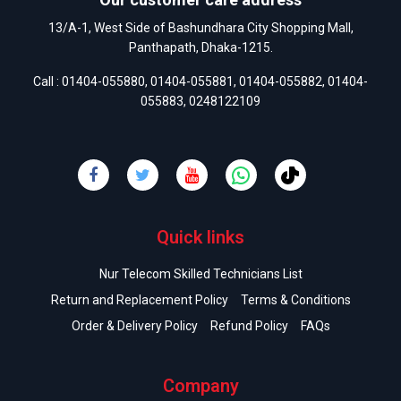
13/A-1, West Side of Bashundhara City Shopping Mall,
Panthapath, Dhaka-1215.
Call :
01404-055880
,
01404-055881
,
01404-055882
,
01404-
055883
,
0248122109
Quick links
Nur Telecom Skilled Technicians List
Return and Replacement Policy
Terms & Conditions
Order & Delivery Policy
Refund Policy
FAQs
Company