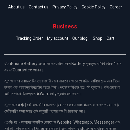
About us
Contact us
Privacy Policy
Cookie Policy
Career
Business
Tracking Order
My account
Our blog
Shop
Cart
👉 iPhone Battery ১৮ মাসের এবং বাকি সকল Battery ক্রয়কৃত তারিখ থেকে 4 মাস
এর ✅Guarantee পাবেন।
👉 আপনার ক্রয়কৃত ডিসপ্লে স্থায়ী ভাবে লাগানোর আগে মোবাইলে লাগিয়ে চেক করে নিবেন
কালার এবং অন্যান্য বিষয় ঠিক আছে কিনা। শতভাগ নিশ্চিত হয়ে পলি তুলবেন। পলি তোলা বা
আঠা লাগানো ডিসপ্লেতে ❌Warranty প্রদান করা হয় না।
👉ডলারের(💲) রেট কম বেশির জন্য পণ্যের দাম যেকোন সময় বাড়তে বা কমতে পারে। পণ্য
ডেলিভারির সময় ডলার রেট অনুযায়ী পণ্যের দাম নির্ধারণ করা হয়।
👉বিঃ দ্রঃ- আমাদের সম্মানীত ক্রেতাগন Website, Whatsapp, Messenger এবং
সরাসরী ফোন করে পণ্য Order করে থাকে। যদি কোন পণ্য stock এ না থাকে সেক্ষেত্রে