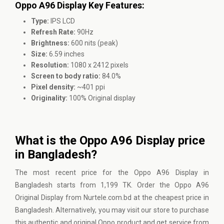
Oppo A96 Display Key Features:
Type:
IPS LCD
Refresh Rate:
90Hz
Brightness:
600 nits (peak)
Size:
6.59 inches
Resolution:
1080 x 2412 pixels
Screen to body ratio:
84.0%
Pixel density:
~401 ppi
Originality:
100% Original display
What is the Oppo A96 Display price
in Bangladesh?
The most recent price for the Oppo A96 Display in
Bangladesh starts from 1,199 TK. Order the Oppo A96
Original Display from Nurtele.com.bd at the cheapest price in
Bangladesh. Alternatively, you may visit our store to purchase
this authentic and original Oppo product and get service from