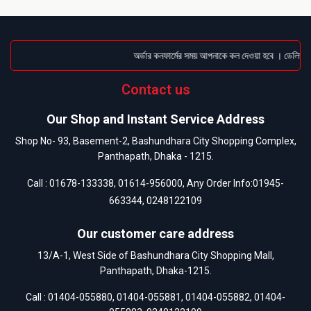
অর্ডার কনফার্মের সময় আপনাকে কল দেওয়া হবে । ডেলিভারি 
Contact us
Our Shop and Instant Service Address
Shop No- 93, Basement-2, Bashundhara City Shopping Complex,
Panthapath, Dhaka - 1215.
Call :
01678-133338
,
01614-956000
, Any Order Info:
01945-
663344
,
0248122109
Our customer care address
13/A-1, West Side of Bashundhara City Shopping Mall,
Panthapath, Dhaka-1215.
Call :
01404-055880
,
01404-055881
,
01404-055882
,
01404-