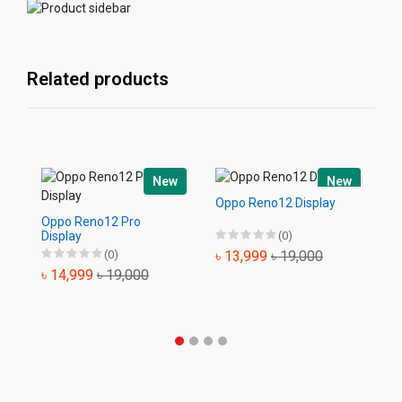
Related products
New
New
Oppo Reno12 Display
Op
Oppo Reno12 Pro
Display
(0)
(0)
৳ 13,999
৳ 19,000
৳
৳ 14,999
৳ 19,000