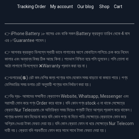
Tracking Order
My account
Our blog
Shop
Cart
👉 iPhone Battery ১৮ মাসের এবং বাকি সকল Battery ক্রয়কৃত তারিখ থেকে 4 মাস
এর ✅Guarantee পাবেন।
👉 আপনার ক্রয়কৃত ডিসপ্লে স্থায়ী ভাবে লাগানোর আগে মোবাইলে লাগিয়ে চেক করে নিবেন
কালার এবং অন্যান্য বিষয় ঠিক আছে কিনা। শতভাগ নিশ্চিত হয়ে পলি তুলবেন। পলি তোলা বা
আঠা লাগানো ডিসপ্লেতে ❌Warranty প্রদান করা হয় না।
👉ডলারের(💲) রেট কম বেশির জন্য পণ্যের দাম যেকোন সময় বাড়তে বা কমতে পারে। পণ্য
ডেলিভারির সময় ডলার রেট অনুযায়ী পণ্যের দাম নির্ধারণ করা হয়।
👉বিঃ দ্রঃ- আমাদের সম্মানীত ক্রেতাগন Website, Whatsapp, Messenger এবং
সরাসরী ফোন করে পণ্য Order করে থাকে। যদি কোন পণ্য stock এ না থাকে সেক্ষেত্রে
ক্রেতা Nur Telecom কে অতিরিক্ত সময় দিয়েও পণ্যটি নিতে আগ্রহ প্রকাশ করে থাকেন।
পণ্যের গুনগত মান বিবেচনা করে যদি কোন পণ্য না দিতে পারি সেক্ষেত্রে ক্রেতাকে ফোন করে
অগ্রিম নেওয়া টাকা ফেরত দেয়া হয়। যদি কোন ক্রেতা ফোন না ধরে সেক্ষেত্রে Nur Telecom
দায়ী নয়। ক্রেতা যদি পরবর্তীতে ফোন করে সাথে সাথে টাকা ফেরত দেয়া হয়।