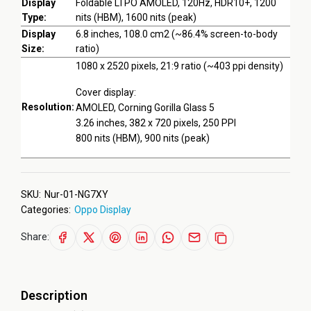
Display
Foldable LTPO AMOLED, 120Hz, HDR10+, 1200
Type:
nits (HBM), 1600 nits (peak)
Display
6.8 inches, 108.0 cm2 (~86.4% screen-to-body
Size:
ratio)
1080 x 2520 pixels, 21:9 ratio (~403 ppi density)
Cover display:
Resolution:
AMOLED, Corning Gorilla Glass 5
3.26 inches, 382 x 720 pixels, 250 PPI
800 nits (HBM), 900 nits (peak)
SKU:
Nur-01-NG7XY
Categories:
Oppo Display
Share:
Description