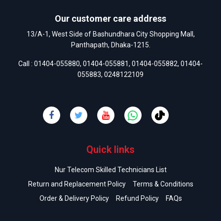
Our customer care address
13/A-1, West Side of Bashundhara City Shopping Mall,
Panthapath, Dhaka-1215.
Call :
01404-055880
,
01404-055881
,
01404-055882
,
01404-
055883
,
0248122109
Quick links
Nur Telecom Skilled Technicians List
Return and Replacement Policy
Terms & Conditions
Order & Delivery Policy
Refund Policy
FAQs