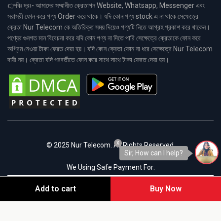
👉বিঃ দ্রঃ- আমাদের সম্মানীত ক্রেতাগন Website, Whatsapp, Messenger এবং
সরাসরী ফোন করে পণ্য Order করে থাকে। যদি কোন পণ্য stock এ না থাকে সেক্ষেত্রে
ক্রেতা Nur Telecom কে অতিরিক্ত সময় দিয়েও পণ্যটি নিতে আগ্রহ প্রকাশ করে থাকেন।
পণ্যের গুনগত মান বিবেচনা করে যদি কোন পণ্য না দিতে পারি সেক্ষেত্রে ক্রেতাকে ফোন করে
অগ্রিম নেওয়া টাকা ফেরত দেয়া হয়। যদি কোন ক্রেতা ফোন না ধরে সেক্ষেত্রে Nur Telecom
দায়ী নয়। ক্রেতা যদি পরবর্তীতে ফোন করে সাথে সাথে টাকা ফেরত দেয়া হয়।
x
© 2025 Nur Telecom. All Rights Reserved.
Sir, How can I help?
We Using Safe Payment For:
Add to cart
Buy Now