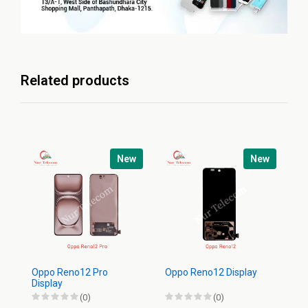
Related products
New
New
Oppo Reno12 Pro
Oppo Reno12 Display
Op
Display
(0)
(0)