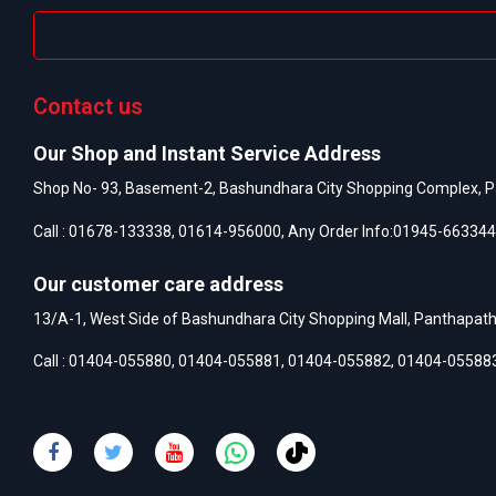
Contact us
Our Shop and Instant Service Address
Shop No- 93, Basement-2, Bashundhara City Shopping Complex, P
Call :
01678-133338
,
01614-956000
, Any Order Info:
01945-663344
Our customer care address
13/A-1, West Side of Bashundhara City Shopping Mall, Panthapat
Call :
01404-055880
,
01404-055881
,
01404-055882
,
01404-05588