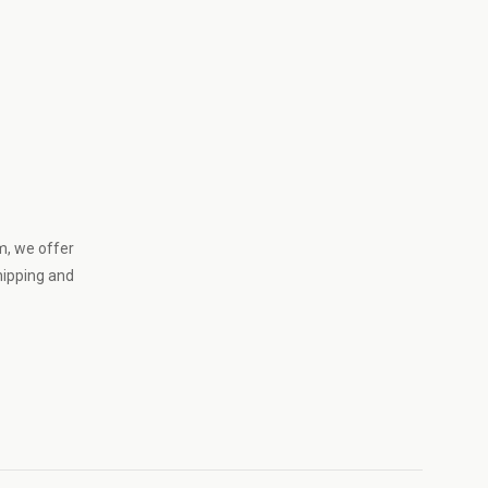
m
, we offer
hipping and