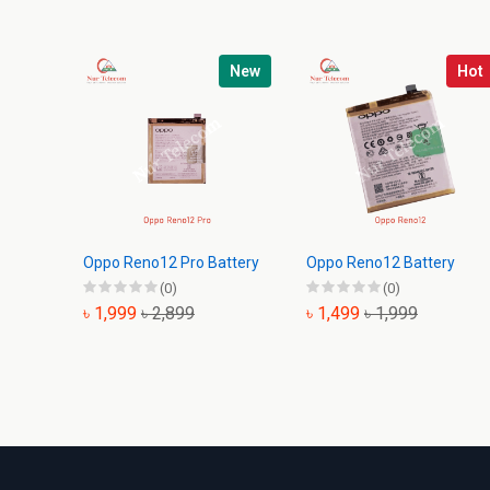
New
Hot
Oppo Reno12 Pro Battery
Oppo Reno12 Battery
(0)
(0)
৳ 1,999
৳ 2,899
৳ 1,499
৳ 1,999