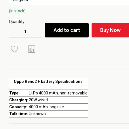
(In stock)
Quantity
Add to cart
Buy Now
Oppo Reno2 F battery Specifications
Type:
Li-Po 4000 mAh, non-removable
Charging:
20W wired
Capacity:
4000 mAh long use
Talk time:
Unknown