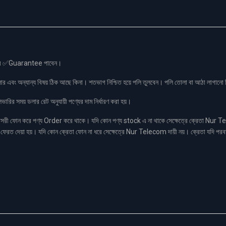
স এর ✅Guarantee পাবেন।
লার এবং অন্যান্য বিষয় ঠিক আছে কিনা। শতভাগ নিশ্চিত হয়ে পলি তুলবেন। পলি তোলা বা আঠা লাগা
রির সময় ডলার রেট অনুযায়ী পণ্যের দাম নির্ধারণ করা হয়।
ফোন করে পণ্য Order করে থাকে। যদি কোন পণ্য stock এ না থাকে সেক্ষেত্রে ক্রেতা Nur Tel
াকা ফেরত দেয়া হয়। যদি কোন ক্রেতা ফোন না ধরে সেক্ষেত্রে Nur Telecom দায়ী নয়। ক্রেতা যদি পরব