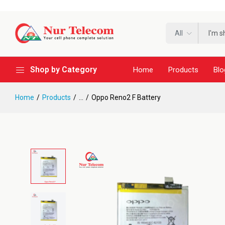
All
Shop by Category
Home
Products
Blo
Home
Products
...
Oppo Reno2 F Battery