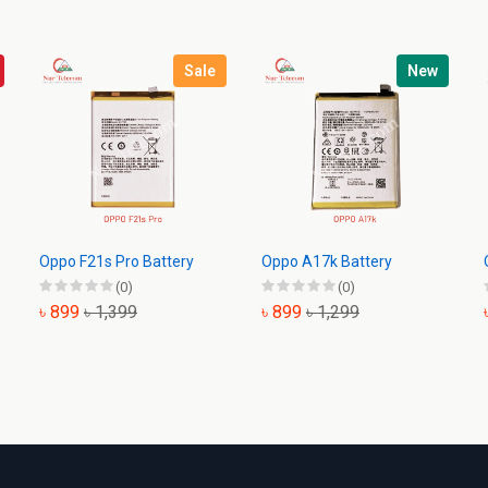
Sale
New
Oppo F21s Pro Battery
Oppo A17k Battery
(0)
(0)
৳ 899
৳ 1,399
৳ 899
৳ 1,299