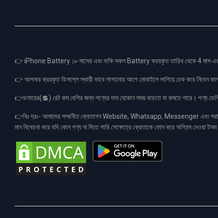
👉 iPhone Battery ১৮ মাসের এবং বাকি সকল Battery ক্রয়কৃত তারিখ থেকে 4 মা
👉 আপনার ক্রয়কৃত ডিসপ্লে স্থায়ী ভাবে লাগানোর আগে মোবাইলে লাগিয়ে চেক করে নিবেন কা
👉ডলারের(💲) রেট কম বেশির জন্য পণ্যের দাম যেকোন সময় বাড়তে বা কমতে পারে। পণ্য ডেলিভা
👉বিঃ দ্রঃ- আমাদের সম্মানীত ক্রেতাগন Website, Whatsapp, Messenger এবং সরাসরী 
মান বিবেচনা করে যদি কোন পণ্য না দিতে পারি সেক্ষেত্রে ক্রেতাকে ফোন করে অগ্রিম নেওয়া ট