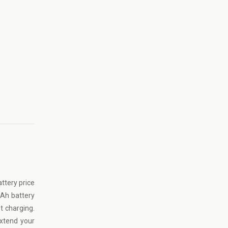
ttery price
mAh battery
t charging.
xtend your