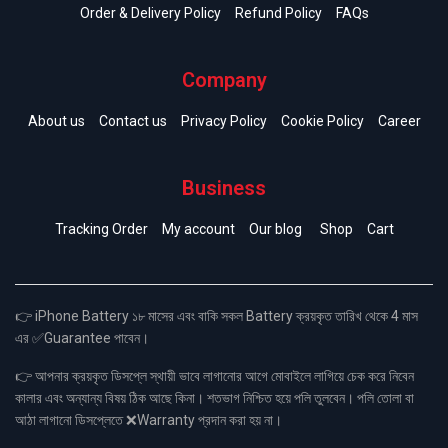
Order & Delivery Policy
Refund Policy
FAQs
Company
About us
Contact us
Privacy Policy
Cookie Policy
Career
Business
Tracking Order
My account
Our blog
Shop
Cart
👉 iPhone Battery ১৮ মাসের এবং বাকি সকল Battery ক্রয়কৃত তারিখ থেকে 4 মাস
এর ✅Guarantee পাবেন।
👉 আপনার ক্রয়কৃত ডিসপ্লে স্থায়ী ভাবে লাগানোর আগে মোবাইলে লাগিয়ে চেক করে নিবেন
কালার এবং অন্যান্য বিষয় ঠিক আছে কিনা। শতভাগ নিশ্চিত হয়ে পলি তুলবেন। পলি তোলা বা
আঠা লাগানো ডিসপ্লেতে ❌Warranty প্রদান করা হয় না।