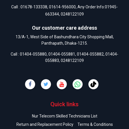
Call :
01678-133338
,
01614-956000
, Any Order Info:
01945-
663344
,
0248122109
Our customer care address
13/A-1, West Side of Bashundhara City Shopping Mall,
Panthapath, Dhaka-1215.
Call :
01404-055880
,
01404-055881
,
01404-055882
,
01404-
055883
,
0248122109
Quick links
Nur Telecom Skilled Technicians List
Return and Replacement Policy
Terms & Conditions