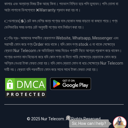
কালার এবং অন্যান্য বিষয় ঠিক আছে কিনা। শতভাগ নিশ্চিত হয়ে পলি তুলবেন। পলি তোলা বা
আঠা লাগানো ডিসপ্লেতে ❌Warranty প্রদান করা হয় না।
👉ডলারের(💲) রেট কম বেশির জন্য পণ্যের দাম যেকোন সময় বাড়তে বা কমতে পারে। পণ্য
ডেলিভারির সময় ডলার রেট অনুযায়ী পণ্যের দাম নির্ধারণ করা হয়।
👉বিঃ দ্রঃ- আমাদের সম্মানীত ক্রেতাগন Website, Whatsapp, Messenger এবং
সরাসরী ফোন করে পণ্য Order করে থাকে। যদি কোন পণ্য stock এ না থাকে সেক্ষেত্রে
ক্রেতা Nur Telecom কে অতিরিক্ত সময় দিয়েও পণ্যটি নিতে আগ্রহ প্রকাশ করে থাকেন।
পণ্যের গুনগত মান বিবেচনা করে যদি কোন পণ্য না দিতে পারি সেক্ষেত্রে ক্রেতাকে ফোন করে
অগ্রিম নেওয়া টাকা ফেরত দেয়া হয়। যদি কোন ক্রেতা ফোন না ধরে সেক্ষেত্রে Nur Telecom
দায়ী নয়। ক্রেতা যদি পরবর্তীতে ফোন করে সাথে সাথে টাকা ফেরত দেয়া হয়।
x
© 2025 Nur Telecom. All Rights Reserved.
Sir, How can I help?