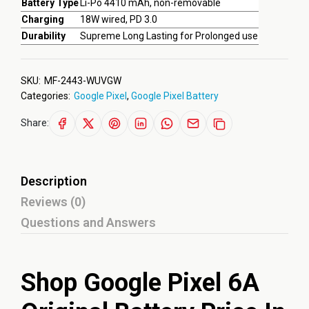
Battery Type
Li-Po 4410 mAh, non-removable
Charging
18W wired, PD 3.0
Durability
Supreme Long Lasting for Prolonged use
SKU:
MF-2443-WUVGW
Categories:
Google Pixel
,
Google Pixel Battery
Share:
Description
Reviews (0)
Questions and Answers
Shop Google Pixel 6A