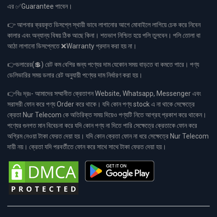
এর ✅Guarantee পাবেন।
👉 আপনার ক্রয়কৃত ডিসপ্লে স্থায়ী ভাবে লাগানোর আগে মোবাইলে লাগিয়ে চেক করে নিবেন
কালার এবং অন্যান্য বিষয় ঠিক আছে কিনা। শতভাগ নিশ্চিত হয়ে পলি তুলবেন। পলি তোলা বা
আঠা লাগানো ডিসপ্লেতে ❌Warranty প্রদান করা হয় না।
👉ডলারের(💲) রেট কম বেশির জন্য পণ্যের দাম যেকোন সময় বাড়তে বা কমতে পারে। পণ্য
ডেলিভারির সময় ডলার রেট অনুযায়ী পণ্যের দাম নির্ধারণ করা হয়।
👉বিঃ দ্রঃ- আমাদের সম্মানীত ক্রেতাগন Website, Whatsapp, Messenger এবং
সরাসরী ফোন করে পণ্য Order করে থাকে। যদি কোন পণ্য stock এ না থাকে সেক্ষেত্রে
ক্রেতা Nur Telecom কে অতিরিক্ত সময় দিয়েও পণ্যটি নিতে আগ্রহ প্রকাশ করে থাকেন।
পণ্যের গুনগত মান বিবেচনা করে যদি কোন পণ্য না দিতে পারি সেক্ষেত্রে ক্রেতাকে ফোন করে
অগ্রিম নেওয়া টাকা ফেরত দেয়া হয়। যদি কোন ক্রেতা ফোন না ধরে সেক্ষেত্রে Nur Telecom
দায়ী নয়। ক্রেতা যদি পরবর্তীতে ফোন করে সাথে সাথে টাকা ফেরত দেয়া হয়।