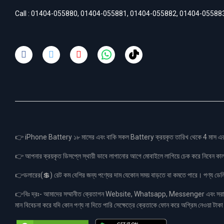
Call :
01404-055880
,
01404-055881
,
01404-055882
,
01404-05588
👉 iPhone Battery ১৮ মাসের এবং বাকি সকল Battery ক্রয়কৃত তারিখ থেকে 4 মা
👉 আপনার ক্রয়কৃত ডিসপ্লে স্থায়ী ভাবে লাগানোর আগে মোবাইলে লাগিয়ে চেক করে নিবেন কা
👉ডলারের(💲) রেট কম বেশির জন্য পণ্যের দাম যেকোন সময় বাড়তে বা কমতে পারে। পণ্য ডেলিভা
👉বিঃ দ্রঃ- আমাদের সম্মানীত ক্রেতাগন Website, Whatsapp, Messenger এবং সরাসরী 
মান বিবেচনা করে যদি কোন পণ্য না দিতে পারি সেক্ষেত্রে ক্রেতাকে ফোন করে অগ্রিম নেওয়া ট