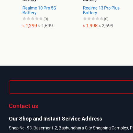
Realme 10 Pro 5G
Realme 13 Pro Plus
Battery
Battery
(0)
(0)
৳ 1,299
৳ 1,899
৳ 1,998
৳ 2,699
Contact us
Our Shop and Instant Service Address
Shop No- 93, Basement-2, Bashundhara City Shopping Complex, P