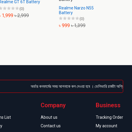
Realme GT 6T Battery
Realme Narzo N55
Realme
(0)
Battery
৳ 1,999
৳ 2,999
(0)
৳ 999
৳ 999
৳ 1,399
অর্ডার কনফার্মের সময় আপনাকে কল দেওয়া হবে । ডেলিভারি চার্জটা অগ্রিম (Bkas
Company
Business
s List
About us
Tracking Order
cy
Contact us
My account