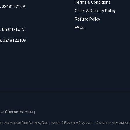
Terms & Conditions
,
0248122109
Order & Delivery Policy
Refund Policy
FAQs
h, Dhaka-1215.
3
,
0248122109
স এর ✅Guarantee পাবেন।
লার এবং অন্যান্য বিষয় ঠিক আছে কিনা। শতভাগ নিশ্চিত হয়ে পলি তুলবেন। পলি তোলা বা আঠা লাগা