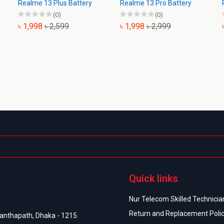
Realme 13 Plus Battery
Realme 13 Pro Battery
(0)
(0)
৳ 1,998
৳ 2,599
৳ 1,998
৳ 2,999
Quick links
Nur Telecom Skilled Technician
Return and Replacement Poli
anthapath, Dhaka - 1215.