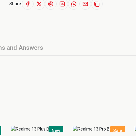
Share:
ns and Answers
New
Sale