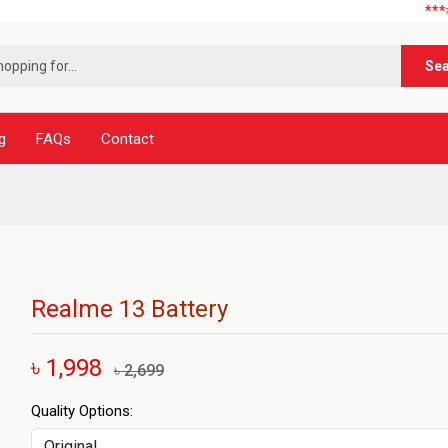
***নূর টেলি
Se
g
FAQs
Contact
Realme 13 Battery
৳ 1,998
৳ 2,699
Quality Options: