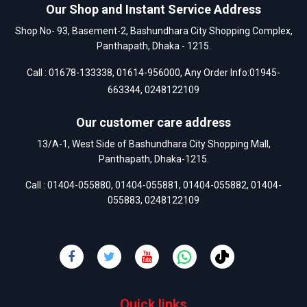
Our Shop and Instant Service Address
Shop No- 93, Basement-2, Bashundhara City Shopping Complex,
Panthapath, Dhaka - 1215.
Call :
01678-133338
,
01614-956000
, Any Order Info:
01945-
663344
,
0248122109
Our customer care address
13/A-1, West Side of Bashundhara City Shopping Mall,
Panthapath, Dhaka-1215.
Call :
01404-055880
,
01404-055881
,
01404-055882
,
01404-
055883
,
0248122109
Quick links