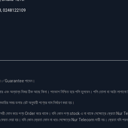
3
,
0248122109
স এর ✅Guarantee পাবেন।
লার এবং অন্যান্য বিষয় ঠিক আছে কিনা। শতভাগ নিশ্চিত হয়ে পলি তুলবেন। পলি তোলা বা আঠা লাগা
রির সময় ডলার রেট অনুযায়ী পণ্যের দাম নির্ধারণ করা হয়।
ফোন করে পণ্য Order করে থাকে। যদি কোন পণ্য stock এ না থাকে সেক্ষেত্রে ক্রেতা Nur Tel
াকা ফেরত দেয়া হয়। যদি কোন ক্রেতা ফোন না ধরে সেক্ষেত্রে Nur Telecom দায়ী নয়। ক্রেতা যদি পরব