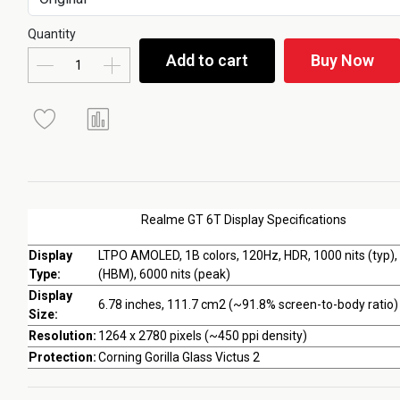
Quantity
Add to cart
Buy Now
Realme GT 6T Display Specifications
Display
LTPO AMOLED, 1B colors, 120Hz, HDR, 1000 nits (typ),
Type:
(HBM), 6000 nits (peak)
Display
6.78 inches, 111.7 cm2 (~91.8% screen-to-body ratio)
Size:
Resolution:
1264 x 2780 pixels (~450 ppi density)
Protection:
Corning Gorilla Glass Victus 2