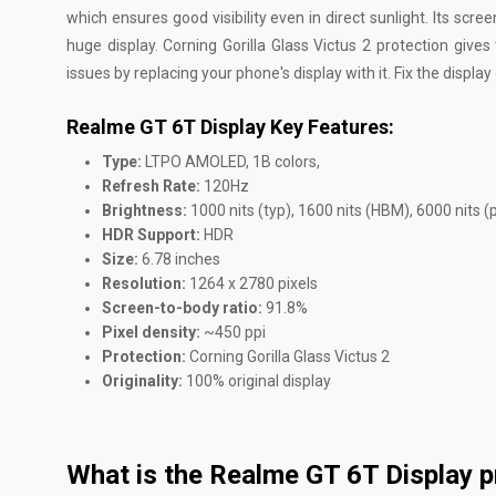
which ensures good visibility even in direct sunlight. Its scr
huge display. Corning Gorilla Glass Victus 2 protection give
issues by replacing your phone's display with it. Fix the displ
Realme GT 6T Display Key Features:
Type:
LTPO AMOLED, 1B colors,
Refresh Rate:
120Hz
Brightness:
1000 nits (typ), 1600 nits (HBM), 6000 nits (
HDR Support:
HDR
Size:
6.78 inches
Resolution:
1264 x 2780 pixels
Screen-to-body ratio:
91.8%
Pixel density:
~450 ppi
Protection:
Corning Gorilla Glass Victus 2
Originality:
100% original display
What is the Realme GT 6T Display p