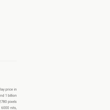
ay price in
d 1 billion
2780 pixels
 6000 nits,