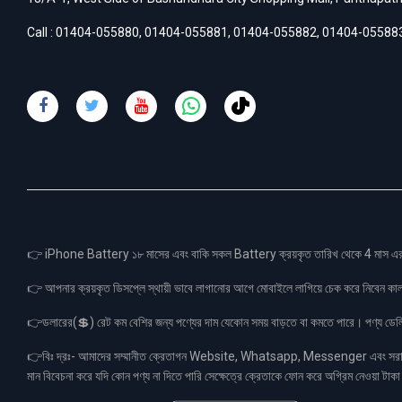
Call :
01404-055880
,
01404-055881
,
01404-055882
,
01404-05588
👉 iPhone Battery ১৮ মাসের এবং বাকি সকল Battery ক্রয়কৃত তারিখ থেকে 4 মা
👉 আপনার ক্রয়কৃত ডিসপ্লে স্থায়ী ভাবে লাগানোর আগে মোবাইলে লাগিয়ে চেক করে নিবেন কা
👉ডলারের(💲) রেট কম বেশির জন্য পণ্যের দাম যেকোন সময় বাড়তে বা কমতে পারে। পণ্য ডেলিভা
👉বিঃ দ্রঃ- আমাদের সম্মানীত ক্রেতাগন Website, Whatsapp, Messenger এবং সরাসরী 
মান বিবেচনা করে যদি কোন পণ্য না দিতে পারি সেক্ষেত্রে ক্রেতাকে ফোন করে অগ্রিম নেওয়া ট