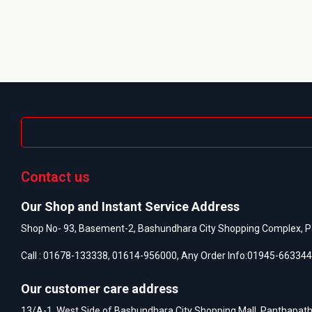
Contact us
Our Shop and Instant Service Address
Shop No- 93, Basement-2, Bashundhara City Shopping Complex, P
Call :
01678-133338
,
01614-956000
, Any Order Info:
01945-663344
Our customer care address
13/A-1, West Side of Bashundhara City Shopping Mall, Panthapat