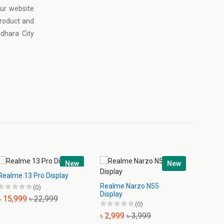
our website
product and
dhara City
New
New
Realme 13 Pro Display
Realme Narzo N55
Realme
(0)
Display
৳ 15,999
৳ 22,999
(0)
৳ 9,9
৳ 2,999
৳ 3,999