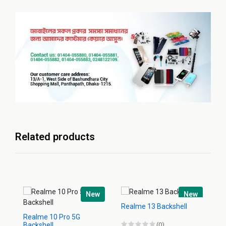
Related products
New
New
Realme 13 Backshell
Realme 10 Pro 5G
Re
Backshell
(0)
Ba