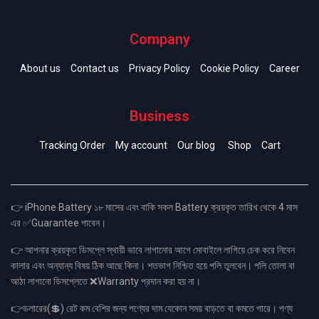
Company
About us
Contact us
Privacy Policy
Cookie Policy
Career
Business
Tracking Order
My account
Our blog
Shop
Cart
👉 iPhone Battery ১৮ মাসের এবং বাকি সকল Battery ক্রয়কৃত তারিখ থেকে 4 মাস
এর ✅Guarantee পাবেন।
👉 আপনার ক্রয়কৃত ডিসপ্লে স্থায়ী ভাবে লাগানোর আগে মোবাইলে লাগিয়ে চেক করে নিবেন
কালার এবং অন্যান্য বিষয় ঠিক আছে কিনা। শতভাগ নিশ্চিত হয়ে পলি তুলবেন। পলি তোলা বা
আঠা লাগানো ডিসপ্লেতে ❌Warranty প্রদান করা হয় না।
👉ডলারের(💲) রেট কম বেশির জন্য পণ্যের দাম যেকোন সময় বাড়তে বা কমতে পারে। পণ্য