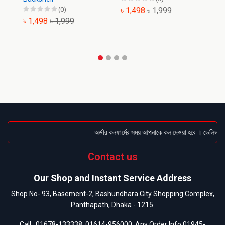
(0)
৳ 1,498
৳ 1,999
৳ 1,498
৳ 1,999
৳
অর্ডার কনফার্মের সময় আপনাকে কল দেওয়া হবে । ডেলিভারি চা
Contact us
Our Shop and Instant Service Address
Shop No- 93, Basement-2, Bashundhara City Shopping Complex,
Panthapath, Dhaka - 1215.
Call :
01678-133338
,
01614-956000
, Any Order Info:
01945-