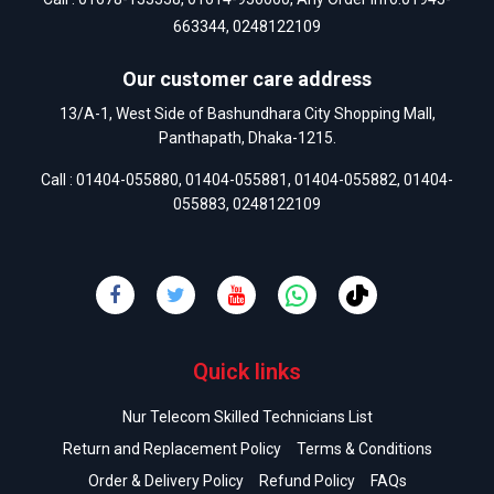
663344
,
0248122109
Our customer care address
13/A-1, West Side of Bashundhara City Shopping Mall,
Panthapath, Dhaka-1215.
Call :
01404-055880
,
01404-055881
,
01404-055882
,
01404-
055883
,
0248122109
Quick links
Nur Telecom Skilled Technicians List
Return and Replacement Policy
Terms & Conditions
Order & Delivery Policy
Refund Policy
FAQs