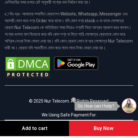
ডেলিভারির সময় ডলার রেট অনুযায়ী পণ্যের দাম নির্ধারণ করা হয়।
👉বিঃ দ্রঃ- আমাদের সম্মানীত ক্রেতাগন Website, Whatsapp, Messenger এবং
সরাসরী ফোন করে পণ্য Order করে থাকে। যদি কোন পণ্য stock এ না থাকে সেক্ষেত্রে
ক্রেতা Nur Telecom কে অতিরিক্ত সময় দিয়েও পণ্যটি নিতে আগ্রহ প্রকাশ করে থাকেন।
পণ্যের গুনগত মান বিবেচনা করে যদি কোন পণ্য না দিতে পারি সেক্ষেত্রে ক্রেতাকে ফোন করে
অগ্রিম নেওয়া টাকা ফেরত দেয়া হয়। যদি কোন ক্রেতা ফোন না ধরে সেক্ষেত্রে Nur Telecom
দায়ী নয়। ক্রেতা যদি পরবর্তীতে ফোন করে সাথে সাথে টাকা ফেরত দেয়া হয়।
x
© 2025 Nur Telecom. All Rights Reserved.
Sir, How can I help?
We Using Safe Payment For:
Add to cart
Buy Now