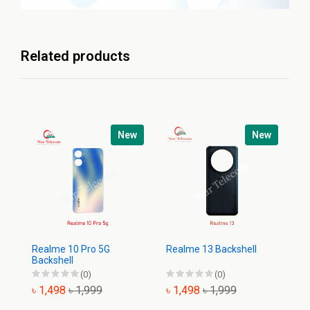
Related products
New
New
Realme 10 Pro 5G
Realme 13 Backshell
Re
Backshell
Ba
(0)
(0)
৳ 1,498
৳ 1,999
৳ 1,498
৳ 1,999
৳