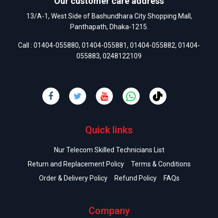
Our customer care address
13/A-1, West Side of Bashundhara City Shopping Mall,
Panthapath, Dhaka-1215.
Call :
01404-055880
,
01404-055881
,
01404-055882
,
01404-
055883
,
0248122109
Quick links
Nur Telecom Skilled Technicians List
Return and Replacement Policy
Terms & Conditions
Order & Delivery Policy
Refund Policy
FAQs
Company