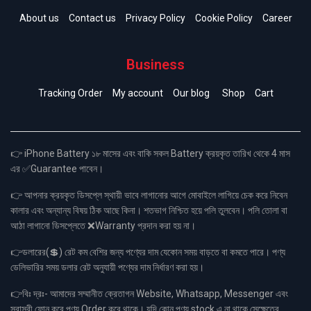
About us
Contact us
Privacy Policy
Cookie Policy
Career
Business
Tracking Order
My account
Our blog
Shop
Cart
👉 iPhone Battery ১৮ মাসের এবং বাকি সকল Battery ক্রয়কৃত তারিখ থেকে 4 মাস
এর ✅Guarantee পাবেন।
👉 আপনার ক্রয়কৃত ডিসপ্লে স্থায়ী ভাবে লাগানোর আগে মোবাইলে লাগিয়ে চেক করে নিবেন
কালার এবং অন্যান্য বিষয় ঠিক আছে কিনা। শতভাগ নিশ্চিত হয়ে পলি তুলবেন। পলি তোলা বা
আঠা লাগানো ডিসপ্লেতে ❌Warranty প্রদান করা হয় না।
👉ডলারের(💲) রেট কম বেশির জন্য পণ্যের দাম যেকোন সময় বাড়তে বা কমতে পারে। পণ্য
ডেলিভারির সময় ডলার রেট অনুযায়ী পণ্যের দাম নির্ধারণ করা হয়।
👉বিঃ দ্রঃ- আমাদের সম্মানীত ক্রেতাগন Website, Whatsapp, Messenger এবং
সরাসরী ফোন করে পণ্য Order করে থাকে। যদি কোন পণ্য stock এ না থাকে সেক্ষেত্রে