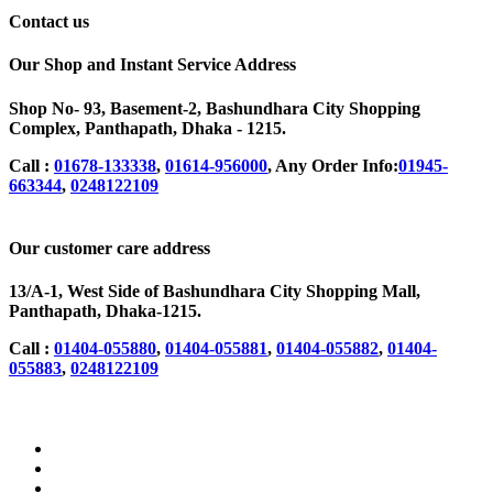
Contact us
Our Shop and Instant Service Address
Shop No- 93, Basement-2, Bashundhara City Shopping
Complex, Panthapath, Dhaka - 1215.
Call :
01678-133338
,
01614-956000
, Any Order Info:
01945-
663344
,
0248122109
Our customer care address
13/A-1, West Side of Bashundhara City Shopping Mall,
Panthapath, Dhaka-1215.
Call :
01404-055880
,
01404-055881
,
01404-055882
,
01404-
055883
,
0248122109