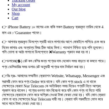
Tracking Order
My account
Our blog
Shop
Cart
👉 iPhone Battery ১৮ মাসের এবং বাকি সকল Battery ক্রয়কৃত তারিখ থেকে 4
মাস এর ✅Guarantee পাবেন।
👉 আপনার ক্রয়কৃত ডিসপ্লে স্থায়ী ভাবে লাগানোর আগে মোবাইলে লাগিয়ে চেক করে
নিবেন কালার এবং অন্যান্য বিষয় ঠিক আছে কিনা। শতভাগ নিশ্চিত হয়ে পলি তুলবেন।
পলি তোলা বা আঠা লাগানো ডিসপ্লেতে ❌Warranty প্রদান করা হয় না।
👉ডলারের(💲) রেট কম বেশির জন্য পণ্যের দাম যেকোন সময় বাড়তে বা কমতে পারে।
পণ্য ডেলিভারির সময় ডলার রেট অনুযায়ী পণ্যের দাম নির্ধারণ করা হয়।
👉বিঃ দ্রঃ- আমাদের সম্মানীত ক্রেতাগন Website, Whatsapp, Messenger এবং
সরাসরী ফোন করে পণ্য Order করে থাকে। যদি কোন পণ্য stock এ না থাকে
সেক্ষেত্রে ক্রেতা Nur Telecom কে অতিরিক্ত সময় দিয়েও পণ্যটি নিতে আগ্রহ
প্রকাশ করে থাকেন। পণ্যের গুনগত মান বিবেচনা করে যদি কোন পণ্য না দিতে পারি
সেক্ষেত্রে ক্রেতাকে ফোন করে অগ্রিম নেওয়া টাকা ফেরত দেয়া হয়। যদি কোন ক্রেতা
ফোন না ধরে সেক্ষেত্রে Nur Telecom দায়ী নয়। ক্রেতা যদি পরবর্তীতে ফোন করে
সাথে সাথে টাকা ফেরত দেয়া হয়।