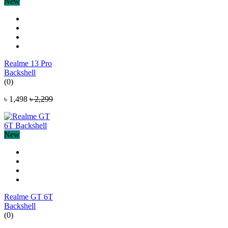
New
Realme 13 Pro
Backshell
(0)
৳ 1,498
৳ 2,299
New
Realme GT 6T
Backshell
(0)