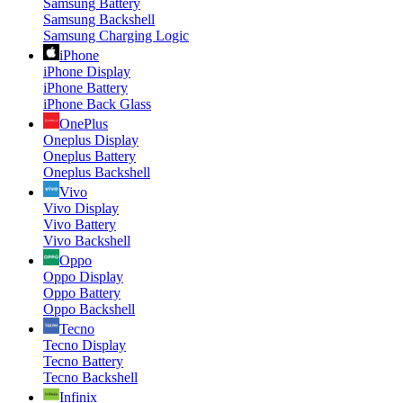
Samsung Battery
Samsung Backshell
Samsung Charging Logic
iPhone
iPhone Display
iPhone Battery
iPhone Back Glass
OnePlus
Oneplus Display
Oneplus Battery
Oneplus Backshell
Vivo
Vivo Display
Vivo Battery
Vivo Backshell
Oppo
Oppo Display
Oppo Battery
Oppo Backshell
Tecno
Tecno Display
Tecno Battery
Tecno Backshell
Infinix