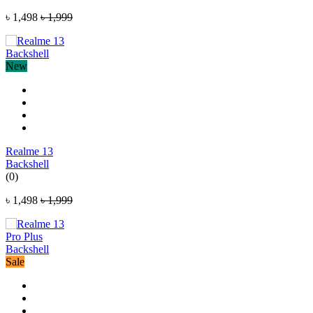
৳ 1,498
৳ 1,999
New
Realme 13
Backshell
(0)
৳ 1,498
৳ 1,999
Sale