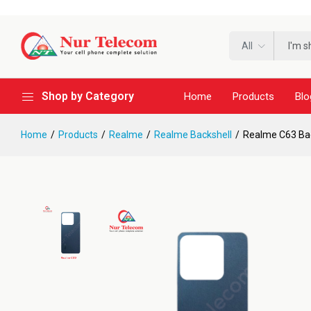
All
Shop by Category
Home
Products
Blo
Home
Products
Realme
Realme Backshell
Realme C63 Bac