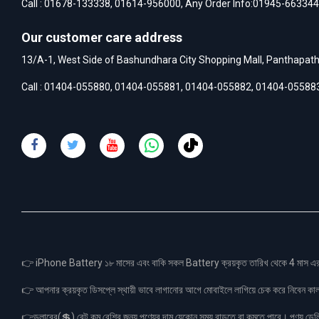
Call :
01678-133338
,
01614-956000
, Any Order Info:
01945-663344
Our customer care address
13/A-1, West Side of Bashundhara City Shopping Mall, Panthapat
Call :
01404-055880
,
01404-055881
,
01404-055882
,
01404-05588
👉 iPhone Battery ১৮ মাসের এবং বাকি সকল Battery ক্রয়কৃত তারিখ থেকে 4 মা
👉 আপনার ক্রয়কৃত ডিসপ্লে স্থায়ী ভাবে লাগানোর আগে মোবাইলে লাগিয়ে চেক করে নিবেন কা
👉ডলারের(💲) রেট কম বেশির জন্য পণ্যের দাম যেকোন সময় বাড়তে বা কমতে পারে। পণ্য ডেলিভা