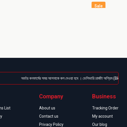
Sale
অর্ডার কনফার্মের সময় আপনাকে কল দেওয়া হবে । ডেলিভারি চার্জটা অগ্রিম (Bkash/Nagad: 0
Company
Business
s List
About us
Tracking Order
cy
Contact us
My account
Privacy Policy
Our blog