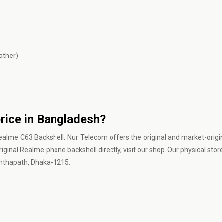
ather)
rice in Bangladesh?
Realme C63 Backshell. Nur Telecom offers the original and market-orig
riginal Realme phone backshell directly, visit our shop. Our physical stor
nthapath, Dhaka-1215.