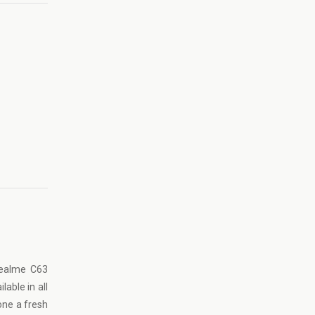
 Realme C63
lable in all
one a fresh