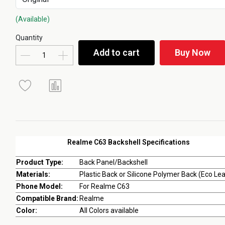
(Available)
Quantity
Add to cart
Buy Now
Realme C63 Backshell Specifications
Product Type:
Back Panel/Backshell
Materials:
Plastic Back or Silicone Polymer Back (Eco Le
Phone Model:
For Realme C63
Compatible Brand:
Realme
Color:
All Colors available