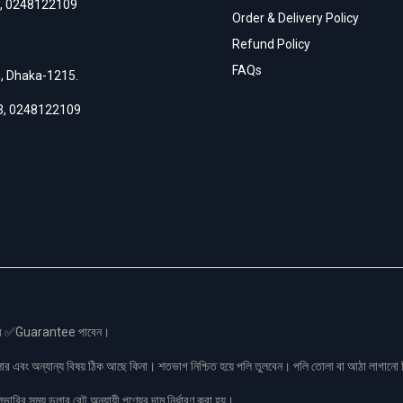
,
0248122109
Order & Delivery Policy
Refund Policy
FAQs
h, Dhaka-1215.
3
,
0248122109
স এর ✅Guarantee পাবেন।
লার এবং অন্যান্য বিষয় ঠিক আছে কিনা। শতভাগ নিশ্চিত হয়ে পলি তুলবেন। পলি তোলা বা আঠা লাগা
রির সময় ডলার রেট অনুযায়ী পণ্যের দাম নির্ধারণ করা হয়।