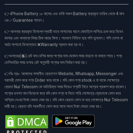
👉 iPhone Battery ১৮ মাসের এবং বাকি সকল Battery ক্রয়কৃত তারিখ থেকে 4 মাস
এর ✅Guarantee পাবেন।
👉 আপনার ক্রয়কৃত ডিসপ্লে স্থায়ী ভাবে লাগানোর আগে মোবাইলে লাগিয়ে চেক করে নিবেন
কালার এবং অন্যান্য বিষয় ঠিক আছে কিনা। শতভাগ নিশ্চিত হয়ে পলি তুলবেন। পলি তোলা বা
আঠা লাগানো ডিসপ্লেতে ❌Warranty প্রদান করা হয় না।
👉ডলারের(💲) রেট কম বেশির জন্য পণ্যের দাম যেকোন সময় বাড়তে বা কমতে পারে। পণ্য
ডেলিভারির সময় ডলার রেট অনুযায়ী পণ্যের দাম নির্ধারণ করা হয়।
👉বিঃ দ্রঃ- আমাদের সম্মানীত ক্রেতাগন Website, Whatsapp, Messenger এবং
সরাসরী ফোন করে পণ্য Order করে থাকে। যদি কোন পণ্য stock এ না থাকে সেক্ষেত্রে
ক্রেতা Nur Telecom কে অতিরিক্ত সময় দিয়েও পণ্যটি নিতে আগ্রহ প্রকাশ করে থাকেন।
পণ্যের গুনগত মান বিবেচনা করে যদি কোন পণ্য না দিতে পারি সেক্ষেত্রে ক্রেতাকে ফোন করে
অগ্রিম নেওয়া টাকা ফেরত দেয়া হয়। যদি কোন ক্রেতা ফোন না ধরে সেক্ষেত্রে Nur Telecom
দায়ী নয়। ক্রেতা যদি পরবর্তীতে ফোন করে সাথে সাথে টাকা ফেরত দেয়া হয়।