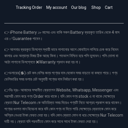
Tracking Order
My account
Our blog
Shop
Cart
👉 iPhone Battery ১৮ মাসের এবং বাকি সকল Battery ক্রয়কৃত তারিখ থেকে 4 মাস
এর ✅Guarantee পাবেন।
👉 আপনার ক্রয়কৃত ডিসপ্লে স্থায়ী ভাবে লাগানোর আগে মোবাইলে লাগিয়ে চেক করে নিবেন
কালার এবং অন্যান্য বিষয় ঠিক আছে কিনা। শতভাগ নিশ্চিত হয়ে পলি তুলবেন। পলি তোলা বা
আঠা লাগানো ডিসপ্লেতে ❌Warranty প্রদান করা হয় না।
👉ডলারের(💲) রেট কম বেশির জন্য পণ্যের দাম যেকোন সময় বাড়তে বা কমতে পারে। পণ্য
ডেলিভারির সময় ডলার রেট অনুযায়ী পণ্যের দাম নির্ধারণ করা হয়।
👉বিঃ দ্রঃ- আমাদের সম্মানীত ক্রেতাগন Website, Whatsapp, Messenger এবং
সরাসরী ফোন করে পণ্য Order করে থাকে। যদি কোন পণ্য stock এ না থাকে সেক্ষেত্রে
ক্রেতা Nur Telecom কে অতিরিক্ত সময় দিয়েও পণ্যটি নিতে আগ্রহ প্রকাশ করে থাকেন।
পণ্যের গুনগত মান বিবেচনা করে যদি কোন পণ্য না দিতে পারি সেক্ষেত্রে ক্রেতাকে ফোন করে
অগ্রিম নেওয়া টাকা ফেরত দেয়া হয়। যদি কোন ক্রেতা ফোন না ধরে সেক্ষেত্রে Nur Telecom
দায়ী নয়। ক্রেতা যদি পরবর্তীতে ফোন করে সাথে সাথে টাকা ফেরত দেয়া হয়।