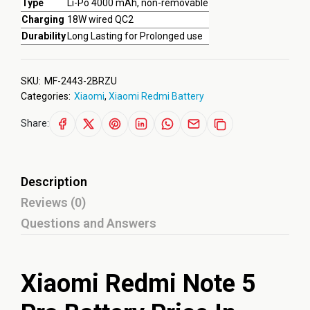
Type
Li-Po 4000 mAh, non-removable
Charging
18W wired QC2
Durability
Long Lasting for Prolonged use
SKU:
MF-2443-2BRZU
Categories:
Xiaomi
,
Xiaomi Redmi Battery
Share:
Description
Reviews (0)
Questions and Answers
Xiaomi Redmi Note 5