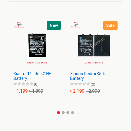
New
Sale
Xiaomi 11 Lite 5G NE
Xiaomi Redmi K50i
Xi
Battery
Battery
(0)
(0)
৳ 1,199
৳ 1,899
৳ 2,199
৳ 2,999
৳