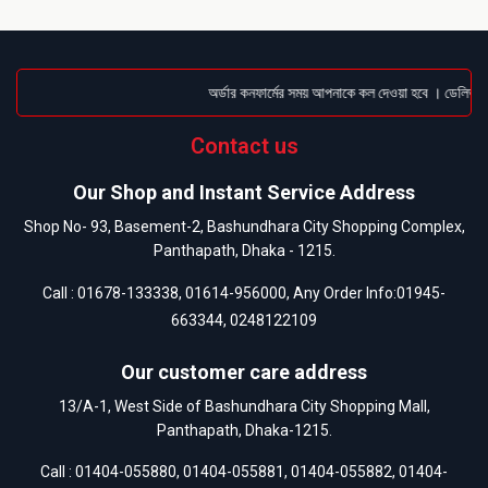
অর্ডার কনফার্মের সময় আপনাকে কল দেওয়া হবে । ডেলিভারি চ
Contact us
Our Shop and Instant Service Address
Shop No- 93, Basement-2, Bashundhara City Shopping Complex,
Panthapath, Dhaka - 1215.
Call :
01678-133338
,
01614-956000
, Any Order Info:
01945-
663344
,
0248122109
Our customer care address
13/A-1, West Side of Bashundhara City Shopping Mall,
Panthapath, Dhaka-1215.
Call :
01404-055880
,
01404-055881
,
01404-055882
,
01404-