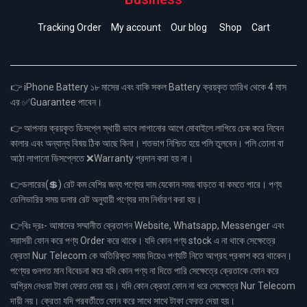
Tracking Order
My account
Our blog
Shop
Cart
👉 iPhone Battery ১৮ মাসের এবং বাকি সকল Battery ক্রয়কৃত তারিখ থেকে 4 মাস
এর ✅Guarantee পাবেন।
👉 আপনার ক্রয়কৃত ডিসপ্লে স্থায়ী ভাবে লাগানোর আগে মোবাইলে লাগিয়ে চেক করে নিবেন
কালার এবং অন্যান্য বিষয় ঠিক আছে কিনা। শতভাগ নিশ্চিত হয়ে পলি তুলবেন। পলি তোলা বা
আঠা লাগানো ডিসপ্লেতে ❌Warranty প্রদান করা হয় না।
👉ডলারের(💲) রেট কম বেশির জন্য পণ্যের দাম যেকোন সময় বাড়তে বা কমতে পারে। পণ্য
ডেলিভারির সময় ডলার রেট অনুযায়ী পণ্যের দাম নির্ধারণ করা হয়।
👉বিঃ দ্রঃ- আমাদের সম্মানীত ক্রেতাগন Website, Whatsapp, Messenger এবং
সরাসরী ফোন করে পণ্য Order করে থাকে। যদি কোন পণ্য stock এ না থাকে সেক্ষেত্রে
ক্রেতা Nur Telecom কে অতিরিক্ত সময় দিয়েও পণ্যটি নিতে আগ্রহ প্রকাশ করে থাকেন।
পণ্যের গুনগত মান বিবেচনা করে যদি কোন পণ্য না দিতে পারি সেক্ষেত্রে ক্রেতাকে ফোন করে
অগ্রিম নেওয়া টাকা ফেরত দেয়া হয়। যদি কোন ক্রেতা ফোন না ধরে সেক্ষেত্রে Nur Telecom
দায়ী নয়। ক্রেতা যদি পরবর্তীতে ফোন করে সাথে সাথে টাকা ফেরত দেয়া হয়।