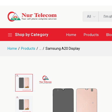
All
Shop by Category
Home
Products
Blo
Home
Products
...
Samsung A20 Display