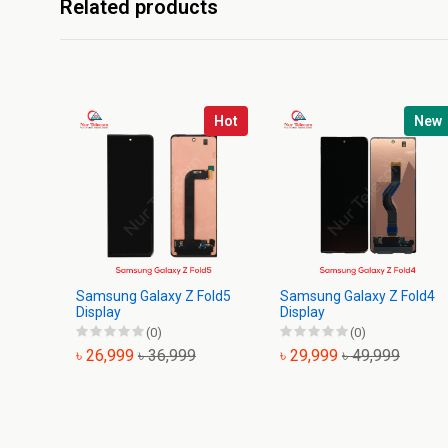
Related products
Hot
New
Samsung Galaxy Z Fold5
Samsung Galaxy Z Fold4
Display
Display
(0)
(0)
৳ 26,999
৳ 36,999
৳ 29,999
৳ 49,999