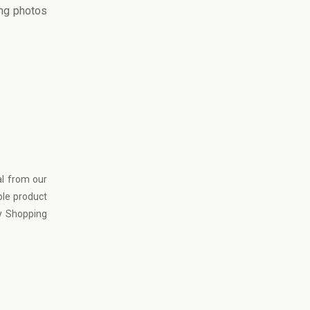
ing photos
al from our
ble product
ty Shopping