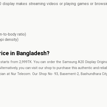
 A20 display makes streaming videos or playing games or brows
n-to-body ratio)
ppi density)
rice in Bangladesh?
 starts from 2,999TK. You can order the Samsung A20 Display Origin
lternatively, you can visit our shop to purchase this authentic and relia
hnician at Nur Telecom. Our Shop No- 93, Basement-2, Bashundhara Ci