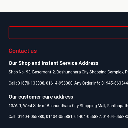
Contact us
Our Shop and Instant Service Address
Shop No- 93, Basement-2, Bashundhara City Shopping Complex, P
Call :
01678-133338
,
01614-956000
, Any Order Info:
01945-663344
Our customer care address
13/A-1, West Side of Bashundhara City Shopping Mall, Panthapat
Call :
01404-055880
,
01404-055881
,
01404-055882
,
01404-05588