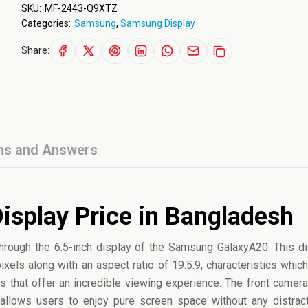
SKU:
MF-2443-Q9XTZ
Categories:
Samsung
,
Samsung Display
Share:
ns and Answers
isplay Price in Bangladesh
through the 6.5-inch display of the
Samsung Galaxy
A20. This d
xels along with an aspect ratio of 19.5:9, characteristics which
os that offer an incredible viewing experience. The front camera
t allows users to enjoy pure screen space without any distrac