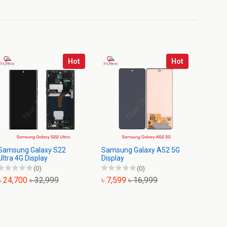
Hot
Hot
Samsung Galaxy S22
Samsung Galaxy A52 5G
Samsu
Ultra 4G Display
Display
Displa
(0)
(0)
৳ 24,700
৳ 32,999
৳ 7,599
৳ 16,999
৳ 10,