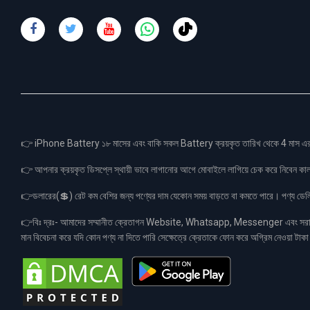
👉 iPhone Battery ১৮ মাসের এবং বাকি সকল Battery ক্রয়কৃত তারিখ থেকে 4 মা
👉 আপনার ক্রয়কৃত ডিসপ্লে স্থায়ী ভাবে লাগানোর আগে মোবাইলে লাগিয়ে চেক করে নিবেন কা
👉ডলারের(💲) রেট কম বেশির জন্য পণ্যের দাম যেকোন সময় বাড়তে বা কমতে পারে। পণ্য ডেলিভা
👉বিঃ দ্রঃ- আমাদের সম্মানীত ক্রেতাগন Website, Whatsapp, Messenger এবং সরাসরী 
মান বিবেচনা করে যদি কোন পণ্য না দিতে পারি সেক্ষেত্রে ক্রেতাকে ফোন করে অগ্রিম নেওয়া ট