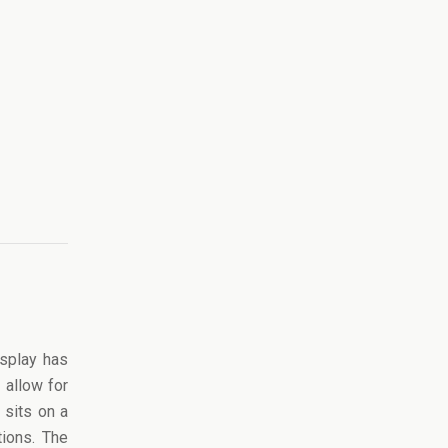
isplay has
 allow for
 sits on a
tions. The