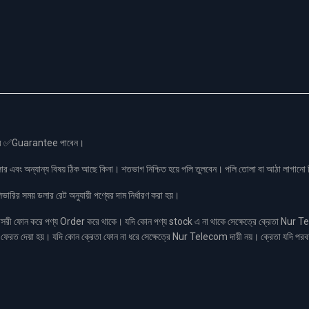
স এর ✅Guarantee পাবেন।
লার এবং অন্যান্য বিষয় ঠিক আছে কিনা। শতভাগ নিশ্চিত হয়ে পলি তুলবেন। পলি তোলা বা আঠা লাগা
রির সময় ডলার রেট অনুযায়ী পণ্যের দাম নির্ধারণ করা হয়।
ফোন করে পণ্য Order করে থাকে। যদি কোন পণ্য stock এ না থাকে সেক্ষেত্রে ক্রেতা Nur Tel
াকা ফেরত দেয়া হয়। যদি কোন ক্রেতা ফোন না ধরে সেক্ষেত্রে Nur Telecom দায়ী নয়। ক্রেতা যদি পরব