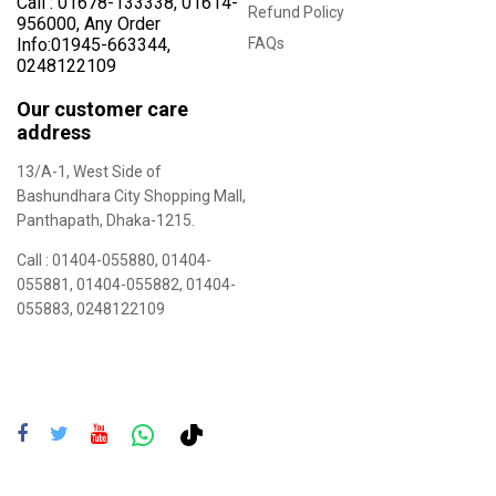
Call :
01678-133338
,
01614-
Refund Policy
956000
, Any Order
Info:
01945-663344
,
FAQs
0248122109
Our customer care
address
13/A-1, West Side of
Bashundhara City Shopping Mall,
Panthapath, Dhaka-1215.
Call :
01404-055880
,
01404-
055881
,
01404-055882
,
01404-
055883
,
0248122109