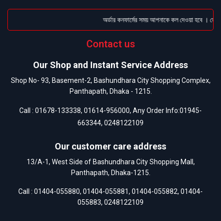
অর্ডার কনফার্মের সময় আপনাকে কল দেওয়া হবে । ডেলিভা
Contact us
Our Shop and Instant Service Address
Shop No- 93, Basement-2, Bashundhara City Shopping Complex,
Panthapath, Dhaka - 1215.
Call :
01678-133338
,
01614-956000
, Any Order Info:
01945-
663344
,
0248122109
Our customer care address
13/A-1, West Side of Bashundhara City Shopping Mall,
Panthapath, Dhaka-1215.
Call :
01404-055880
,
01404-055881
,
01404-055882
,
01404-
055883
,
0248122109