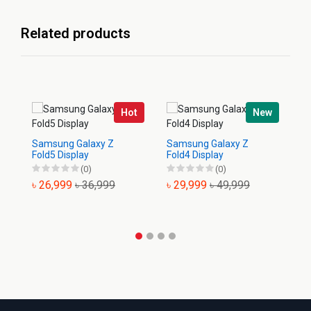
Related products
Hot
New
Samsung Galaxy Z
Samsung Galaxy Z
Sa
Fold5 Display
Fold4 Display
Di
(0)
(0)
৳ 26,999
৳ 36,999
৳ 29,999
৳ 49,999
৳