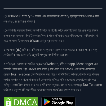
👉 iPhone Battery ১৮ মাসের এবং বাকি সকল Battery ক্রয়কৃত তারিখ থেকে 4 মাস
এর ✅Guarantee পাবেন।
👉 আপনার ক্রয়কৃত ডিসপ্লে স্থায়ী ভাবে লাগানোর আগে মোবাইলে লাগিয়ে চেক করে নিবেন
কালার এবং অন্যান্য বিষয় ঠিক আছে কিনা। শতভাগ নিশ্চিত হয়ে পলি তুলবেন। পলি তোলা বা
আঠা লাগানো ডিসপ্লেতে ❌Warranty প্রদান করা হয় না।
👉ডলারের(💲) রেট কম বেশির জন্য পণ্যের দাম যেকোন সময় বাড়তে বা কমতে পারে। পণ্য
ডেলিভারির সময় ডলার রেট অনুযায়ী পণ্যের দাম নির্ধারণ করা হয়।
👉বিঃ দ্রঃ- আমাদের সম্মানীত ক্রেতাগন Website, Whatsapp, Messenger এবং
সরাসরী ফোন করে পণ্য Order করে থাকে। যদি কোন পণ্য stock এ না থাকে সেক্ষেত্রে
ক্রেতা Nur Telecom কে অতিরিক্ত সময় দিয়েও পণ্যটি নিতে আগ্রহ প্রকাশ করে থাকেন।
পণ্যের গুনগত মান বিবেচনা করে যদি কোন পণ্য না দিতে পারি সেক্ষেত্রে ক্রেতাকে ফোন করে
অগ্রিম নেওয়া টাকা ফেরত দেয়া হয়। যদি কোন ক্রেতা ফোন না ধরে সেক্ষেত্রে Nur Telecom
দায়ী নয়। ক্রেতা যদি পরবর্তীতে ফোন করে সাথে সাথে টাকা ফেরত দেয়া হয়।