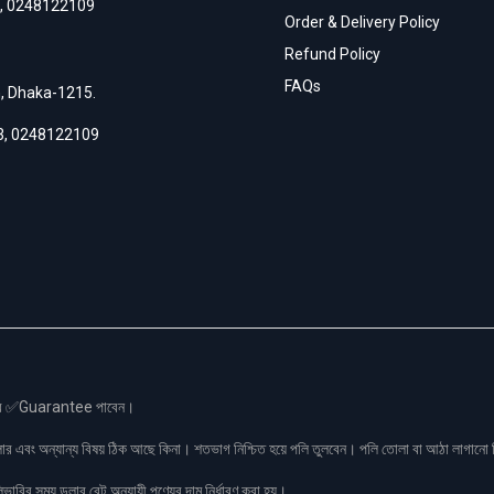
,
0248122109
Order & Delivery Policy
Refund Policy
FAQs
h, Dhaka-1215.
3
,
0248122109
স এর ✅Guarantee পাবেন।
লার এবং অন্যান্য বিষয় ঠিক আছে কিনা। শতভাগ নিশ্চিত হয়ে পলি তুলবেন। পলি তোলা বা আঠা লাগা
রির সময় ডলার রেট অনুযায়ী পণ্যের দাম নির্ধারণ করা হয়।