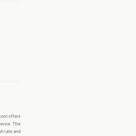
ecom offers
evice. This
sh rate and