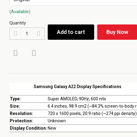
(Available)
Quantity
Add to cart
Buy Now
Samsung Galaxy A22 Display Specifications
Type:
Super AMOLED, 90Hz, 600 nits
Size:
6.4 inches, 98.9 cm2 (~84.3% screen-to-body r
Resolution:
720 x 1600 pixels, 20:9 ratio (~274 ppi density)
Protection:
Unknown
Display Condition:
New