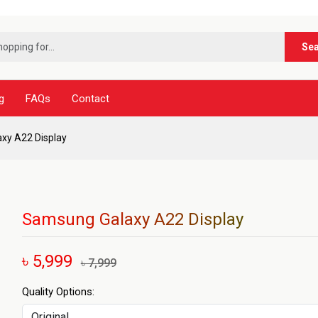
***
Se
g
FAQs
Contact
xy A22 Display
Samsung Galaxy A22 Display
৳ 5,999
৳ 7,999
Quality Options: