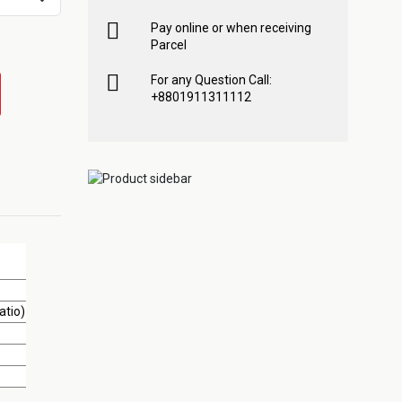
Pay online or when receiving
Parcel
For any Question Call:
+8801911311112
atio)