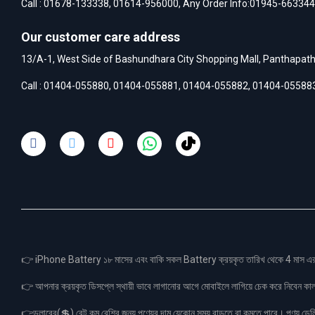
Call :
01678-133338
,
01614-956000
, Any Order Info:
01945-663344
Our customer care address
13/A-1, West Side of Bashundhara City Shopping Mall, Panthapat
Call :
01404-055880
,
01404-055881
,
01404-055882
,
01404-05588
👉 iPhone Battery ১৮ মাসের এবং বাকি সকল Battery ক্রয়কৃত তারিখ থেকে 4 মা
👉 আপনার ক্রয়কৃত ডিসপ্লে স্থায়ী ভাবে লাগানোর আগে মোবাইলে লাগিয়ে চেক করে নিবেন কা
👉ডলারের(💲) রেট কম বেশির জন্য পণ্যের দাম যেকোন সময় বাড়তে বা কমতে পারে। পণ্য ডেলিভা