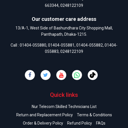
663344
,
0248122109
Our customer care address
13/A-1, West Side of Bashundhara City Shopping Mall,
Panthapath, Dhaka-1215.
Call :
01404-055880
,
01404-055881
,
01404-055882
,
01404-
055883
,
0248122109
Quick links
Nur Telecom Skilled Technicians List
Return and Replacement Policy
Terms & Conditions
Order & Delivery Policy
Refund Policy
FAQs