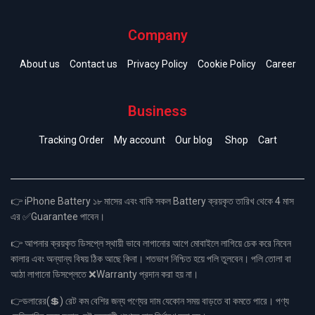
Company
About us
Contact us
Privacy Policy
Cookie Policy
Career
Business
Tracking Order
My account
Our blog
Shop
Cart
👉 iPhone Battery ১৮ মাসের এবং বাকি সকল Battery ক্রয়কৃত তারিখ থেকে 4 মাস
এর ✅Guarantee পাবেন।
👉 আপনার ক্রয়কৃত ডিসপ্লে স্থায়ী ভাবে লাগানোর আগে মোবাইলে লাগিয়ে চেক করে নিবেন
কালার এবং অন্যান্য বিষয় ঠিক আছে কিনা। শতভাগ নিশ্চিত হয়ে পলি তুলবেন। পলি তোলা বা
আঠা লাগানো ডিসপ্লেতে ❌Warranty প্রদান করা হয় না।
👉ডলারের(💲) রেট কম বেশির জন্য পণ্যের দাম যেকোন সময় বাড়তে বা কমতে পারে। পণ্য