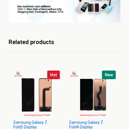
Related products
Hot
New
Samsung Galaxy Z
Samsung Galaxy Z
Sa
Fold5 Display
Fold4 Display
Di