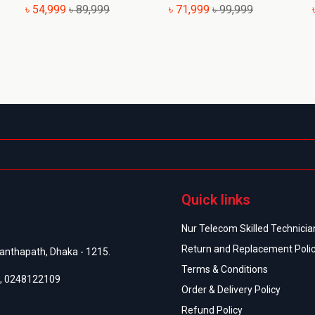
৳ 54,999
৳ 89,999
৳ 71,999
৳ 99,999
Quick links
Nur Telecom Skilled Technician
Return and Replacement Poli
anthapath, Dhaka - 1215.
Terms & Conditions
,
0248122109
Order & Delivery Policy
Refund Policy