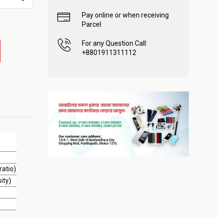
Pay online or when receiving
Parcel
For any Question Call:
+8801911311112
ratio)
ity)