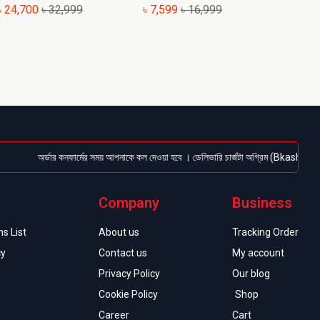
৳ 24,700
৳ 32,999
৳ 7,599
৳ 16,999
৳ 10,
অর্ডার কনফার্মের সময় আপনাকে কল দেওয়া হবে । ডেলিভারি চার্জটা অগ্রিম (Bkash/Nagad: 0161
Company
Business
s List
About us
Tracking Order
cy
Contact us
My account
Privacy Policy
Our blog
Cookie Policy
Shop
Career
Cart