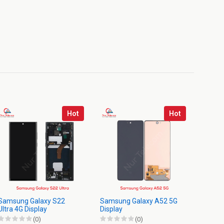
Hot
Hot
Samsung Galaxy S22
Samsung Galaxy A52 5G
Samsu
Ultra 4G Display
Display
Displa
(0)
(0)