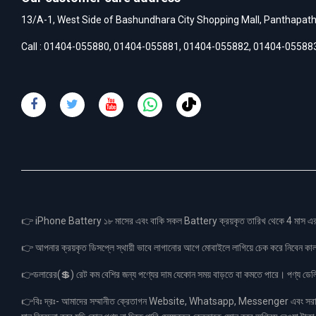
13/A-1, West Side of Bashundhara City Shopping Mall, Panthapat
Call :
01404-055880
,
01404-055881
,
01404-055882
,
01404-05588
👉 iPhone Battery ১৮ মাসের এবং বাকি সকল Battery ক্রয়কৃত তারিখ থেকে 4 মা
👉 আপনার ক্রয়কৃত ডিসপ্লে স্থায়ী ভাবে লাগানোর আগে মোবাইলে লাগিয়ে চেক করে নিবেন কা
👉ডলারের(💲) রেট কম বেশির জন্য পণ্যের দাম যেকোন সময় বাড়তে বা কমতে পারে। পণ্য ডেলিভা
👉বিঃ দ্রঃ- আমাদের সম্মানীত ক্রেতাগন Website, Whatsapp, Messenger এবং সরাসরী 