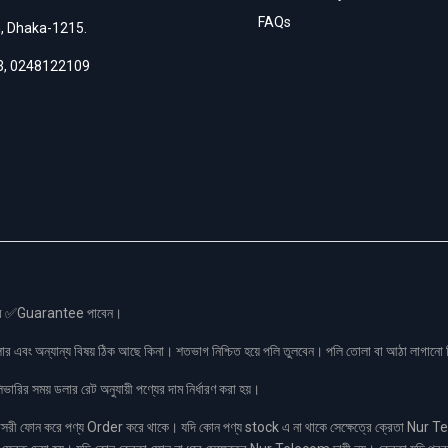
FAQs
h, Dhaka-1215.
3
,
0248122109
স এর ✅Guarantee পাবেন।
লার এবং অন্যান্য বিষয় ঠিক আছে কিনা। শতভাগ নিশ্চিত হয়ে পলি তুলবেন। পলি তোলা বা আঠা লাগা
রির সময় ডলার রেট অনুযায়ী পণ্যের দাম নির্ধারণ করা হয়।
ফোন করে পণ্য Order করে থাকে। যদি কোন পণ্য stock এ না থাকে সেক্ষেত্রে ক্রেতা Nur Tel