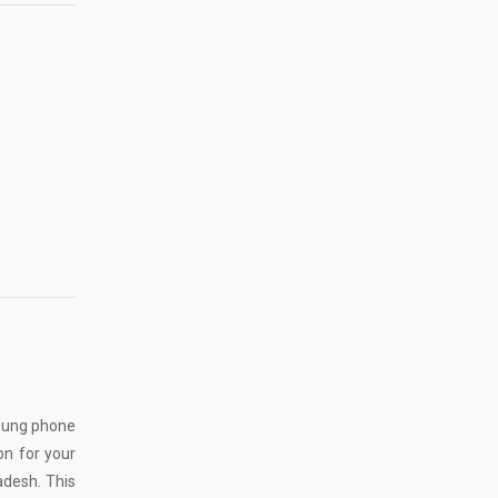
msung phone
on for your
adesh. This