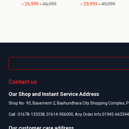
৳ 26,999
৳ 36,999
৳ 29,999
৳ 49,999
Contact us
Our Shop and Instant Service Address
Shop No- 93, Basement-2, Bashundhara City Shopping Complex, P
Call :
01678-133338
,
01614-956000
, Any Order Info:
01945-663344
Our customer care address