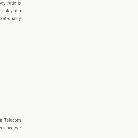
dy ratio is
isplay at a
ket-quality
ur Telecom
ts since we