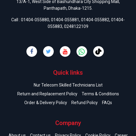
13/A-1, West Side of Bashundhara City Shopping Mall,
Panthapath, Dhaka-1215.
Call :
01404-055880
,
01404-055881
,
01404-055882
,
01404-
055883
,
0248122109
Quick links
Nur Telecom Skilled Technicians List
Return and Replacement Policy
Terms & Conditions
Order & Delivery Policy
Refund Policy
FAQs
Company
About us
Contact us
Privacy Policy
Cookie Policy
Career