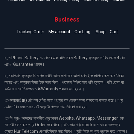
Business
Tracking Order
My account
Our blog
Shop
Cart
👉 iPhone Battery ১৮ মাসের এবং বাকি সকল Battery ক্রয়কৃত তারিখ থেকে 4 মাস
এর ✅Guarantee পাবেন।
👉 আপনার ক্রয়কৃত ডিসপ্লে স্থায়ী ভাবে লাগানোর আগে মোবাইলে লাগিয়ে চেক করে নিবেন
কালার এবং অন্যান্য বিষয় ঠিক আছে কিনা। শতভাগ নিশ্চিত হয়ে পলি তুলবেন। পলি তোলা বা
আঠা লাগানো ডিসপ্লেতে ❌Warranty প্রদান করা হয় না।
👉ডলারের(💲) রেট কম বেশির জন্য পণ্যের দাম যেকোন সময় বাড়তে বা কমতে পারে। পণ্য
ডেলিভারির সময় ডলার রেট অনুযায়ী পণ্যের দাম নির্ধারণ করা হয়।
👉বিঃ দ্রঃ- আমাদের সম্মানীত ক্রেতাগন Website, Whatsapp, Messenger এবং
সরাসরী ফোন করে পণ্য Order করে থাকে। যদি কোন পণ্য stock এ না থাকে সেক্ষেত্রে
ক্রেতা Nur Telecom কে অতিরিক্ত সময় দিয়েও পণ্যটি নিতে আগ্রহ প্রকাশ করে থাকেন।