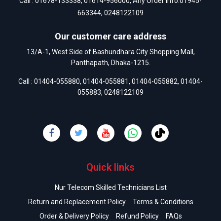
Call :
01678-133338
,
01614-956000
, Any Order Info:
01945-
663344
,
0248122109
Our customer care address
13/A-1, West Side of Bashundhara City Shopping Mall,
Panthapath, Dhaka-1215.
Call :
01404-055880
,
01404-055881
,
01404-055882
,
01404-
055883
,
0248122109
Quick links
Nur Telecom Skilled Technicians List
Return and Replacement Policy
Terms & Conditions
Order & Delivery Policy
Refund Policy
FAQs