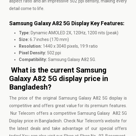
aspect ratio and an impressive 502 ppi density, making every
detail come to life.
Samsung Galaxy A82 5G Display Key Features:
Type:
Dynamic AMOLED 2X, 120Hz, 1200 nits (peak)
Size:
6.7 inches (170 mm)
Resolution:
1440 x 3040 pixels, 19:9 ratio
Pixel Density:
502 ppi
Compatibility:
Samsung Galaxy A82 5G.
What is the current Samsung
Galaxy A82 5G display price in
Bangladesh?
The price of the original Samsung Galaxy A82 5G display is
competitive and offers great value for its premium features.
Nur Telecom offers a competitive Samsung Galaxy A82 5G
Display price in Bangladesh. Check
Nur Telecom's
website for
the latest deals and take advantage of our special offers