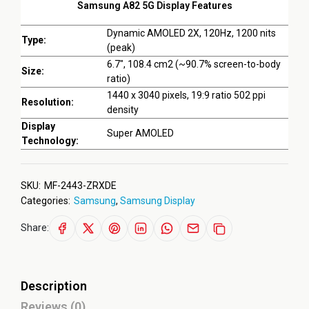
Samsung A82 5G Display Features
Dynamic AMOLED 2X, 120Hz, 1200 nits
Type:
(peak)
6.7", 108.4 cm2 (~90.7% screen-to-body
Size:
ratio)
1440 x 3040 pixels, 19:9 ratio 502 ppi
Resolution:
density
Display
Super AMOLED
Technology:
SKU:
MF-2443-ZRXDE
Categories:
Samsung
,
Samsung Display
Share:
Description
Reviews (0)