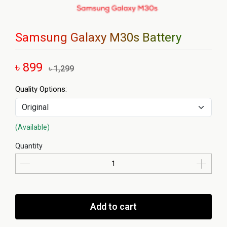
Samsung Galaxy M30s Battery
৳ 899
৳ 1,299
Quality Options:
(Available)
Quantity
Add to cart