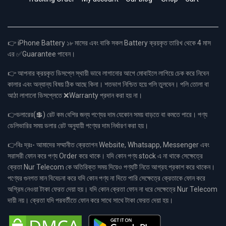
👉 iPhone Battery ১৮ মাসের এবং বাকি সকল Battery ক্রয়কৃত তারিখ থেকে 4 মাস
এর ✅Guarantee পাবেন।
👉 আপনার ক্রয়কৃত ডিসপ্লে স্থায়ী ভাবে লাগানোর আগে মোবাইলে লাগিয়ে চেক করে নিবেন
কালার এবং অন্যান্য বিষয় ঠিক আছে কিনা। শতভাগ নিশ্চিত হয়ে পলি তুলবেন। পলি তোলা বা
আঠা লাগানো ডিসপ্লেতে ❌Warranty প্রদান করা হয় না।
👉ডলারের(💲) রেট কম বেশির জন্য পণ্যের দাম যেকোন সময় বাড়তে বা কমতে পারে। পণ্য
ডেলিভারির সময় ডলার রেট অনুযায়ী পণ্যের দাম নির্ধারণ করা হয়।
👉বিঃ দ্রঃ- আমাদের সম্মানীত ক্রেতাগন Website, Whatsapp, Messenger এবং
সরাসরী ফোন করে পণ্য Order করে থাকে। যদি কোন পণ্য stock এ না থাকে সেক্ষেত্রে
ক্রেতা Nur Telecom কে অতিরিক্ত সময় দিয়েও পণ্যটি নিতে আগ্রহ প্রকাশ করে থাকেন।
পণ্যের গুনগত মান বিবেচনা করে যদি কোন পণ্য না দিতে পারি সেক্ষেত্রে ক্রেতাকে ফোন করে
অগ্রিম নেওয়া টাকা ফেরত দেয়া হয়। যদি কোন ক্রেতা ফোন না ধরে সেক্ষেত্রে Nur Telecom
দায়ী নয়। ক্রেতা যদি পরবর্তীতে ফোন করে সাথে সাথে টাকা ফেরত দেয়া হয়।