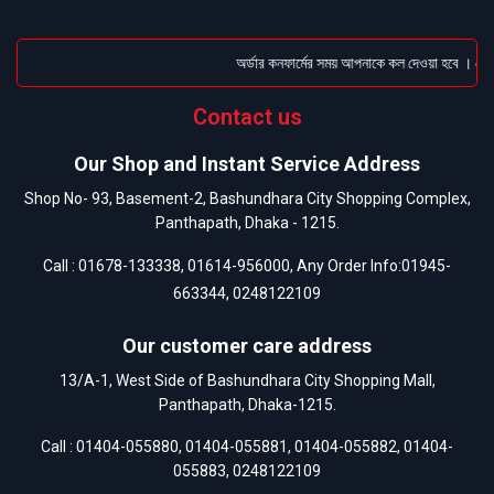
অর্ডার কনফার্মের সময় আপনাকে কল দেওয়া হবে । ডেলিভ
Contact us
Our Shop and Instant Service Address
Shop No- 93, Basement-2, Bashundhara City Shopping Complex,
Panthapath, Dhaka - 1215.
Call :
01678-133338
,
01614-956000
, Any Order Info:
01945-
663344
,
0248122109
Our customer care address
13/A-1, West Side of Bashundhara City Shopping Mall,
Panthapath, Dhaka-1215.
Call :
01404-055880
,
01404-055881
,
01404-055882
,
01404-
055883
,
0248122109