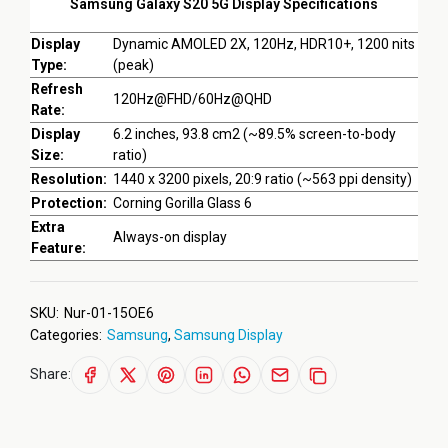
Samsung Galaxy S20 5G Display Specifications
Display
Dynamic AMOLED 2X, 120Hz, HDR10+, 1200 nits
Type:
(peak)
Refresh
120Hz@FHD/60Hz@QHD
Rate:
Display
6.2 inches, 93.8 cm2 (~89.5% screen-to-body
Size:
ratio)
Resolution:
1440 x 3200 pixels, 20:9 ratio (~563 ppi density)
Protection:
Corning Gorilla Glass 6
Extra
Always-on display
Feature:
SKU:
Nur-01-15OE6
Categories:
Samsung
,
Samsung Display
Share: