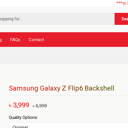
***নূর টেলিকম এ আ
Se
g
FAQs
Contact
Samsung Galaxy Z Flip6 Backshell
৳ 3,999
৳ 5,999
Quality Options: