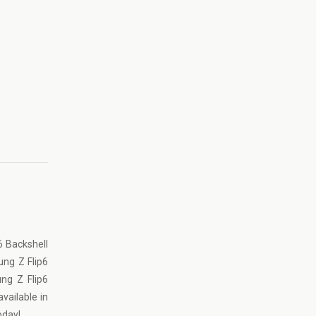
6 Backshell
ung Z Flip6
ung Z Flip6
available in
oday!