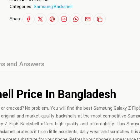
Categories:
Samsung Backshell
Share:
ns and Answers
ell Price In Bangladesh
or cracked? No problem. You will find the best Samsung Galaxy Z Flip
 original and market-quality backshells at the most competitive Sams
 Z Flip6 Backshell offers high quality and affordability. This Sams
ckshell protects it from little accidents, daily wear and scratches. It is 
s a great substitute for your phone. Refresh your phone's appearance t