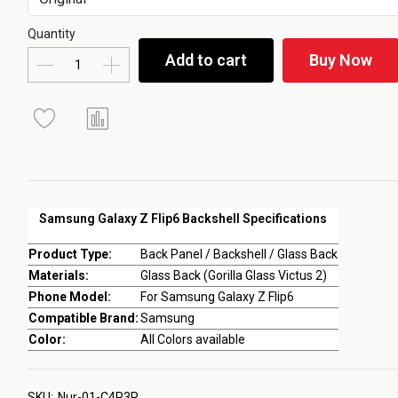
Quantity
Add to cart
Buy Now
Samsung Galaxy Z Flip6 Backshell Specifications
Product Type:
Back Panel / Backshell / Glass Back
Materials:
Glass Back (Gorilla Glass Victus 2)
Phone Model:
For Samsung Galaxy Z Flip6
Compatible Brand:
Samsung
Color:
All Colors available
SKU:
Nur-01-C4P3R