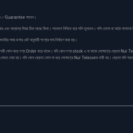
স এর ✅Guarantee পাবেন।
লার এবং অন্যান্য বিষয় ঠিক আছে কিনা। শতভাগ নিশ্চিত হয়ে পলি তুলবেন। পলি তোলা বা আঠা লাগা
রির সময় ডলার রেট অনুযায়ী পণ্যের দাম নির্ধারণ করা হয়।
ফোন করে পণ্য Order করে থাকে। যদি কোন পণ্য stock এ না থাকে সেক্ষেত্রে ক্রেতা Nur Tel
াকা ফেরত দেয়া হয়। যদি কোন ক্রেতা ফোন না ধরে সেক্ষেত্রে Nur Telecom দায়ী নয়। ক্রেতা যদি পরব