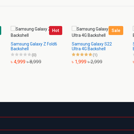
Hot
Sale
Samsung Galaxy Z Fold6
Samsung Galaxy S22
Backshell
Ultra 4G Backshell
(0)
(1)
৳ 4,999
৳ 8,999
৳ 1,999
৳ 2,999