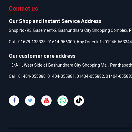
Contact us
Our Shop and Instant Service Address
Shop No- 93, Basement-2, Bashundhara City Shopping Complex, P
Call :
01678-133338
,
01614-956000
, Any Order Info:
01945-663344
Our customer care address
13/A-1, West Side of Bashundhara City Shopping Mall, Panthapat
Call :
01404-055880
,
01404-055881
,
01404-055882
,
01404-05588