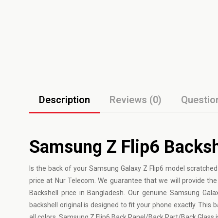
Description
Reviews (0)
Questio
Samsung Z Flip6 Backsh
Is the back of your Samsung Galaxy Z Flip6 model scratched 
price at Nur Telecom. We guarantee that we will provide the
Backshell price in Bangladesh. Our genuine Samsung Galaxy
backshell original is designed to fit your phone exactly. This ba
all colors. Samsung Z Flip6 Back Panel/Back Part/Back Glass i