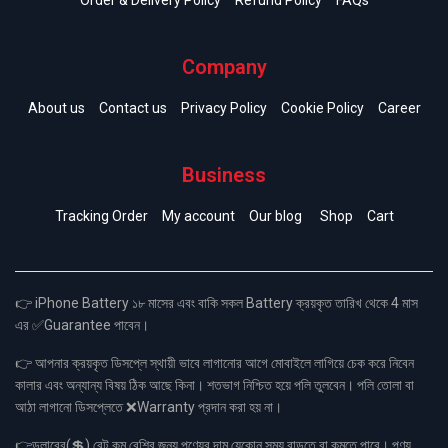
Order & Delivery Policy
Refund Policy
FAQs
Company
About us
Contact us
Privacy Policy
Cookie Policy
Career
Business
Tracking Order
My account
Our blog
Shop
Cart
👉 iPhone Battery ১৮ মাসের এবং বাকি সকল Battery ক্রয়কৃত তারিখ থেকে 4 মাস
এর ✅Guarantee পাবেন।
👉 আপনার ক্রয়কৃত ডিসপ্লে স্থায়ী ভাবে লাগানোর আগে মোবাইলে লাগিয়ে চেক করে নিবেন
কালার এবং অন্যান্য বিষয় ঠিক আছে কিনা। শতভাগ নিশ্চিত হয়ে পলি তুলবেন। পলি তোলা বা
আঠা লাগানো ডিসপ্লেতে ❌Warranty প্রদান করা হয় না।
👉ডলারের(💲) রেট কম বেশির জন্য পণ্যের দাম যেকোন সময় বাড়তে বা কমতে পারে। পণ্য