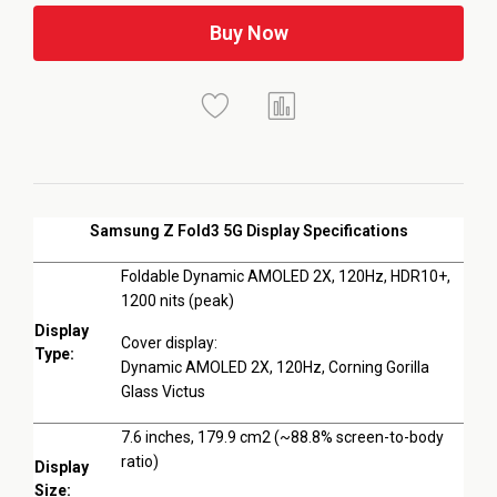
Buy Now
Samsung Z Fold3 5G Display Specifications
Foldable Dynamic AMOLED 2X, 120Hz, HDR10+,
1200 nits (peak)
Display
Cover display:
Type:
Dynamic AMOLED 2X, 120Hz, Corning Gorilla
Glass Victus
7.6 inches, 179.9 cm2 (~88.8% screen-to-body
ratio)
Display
Size: