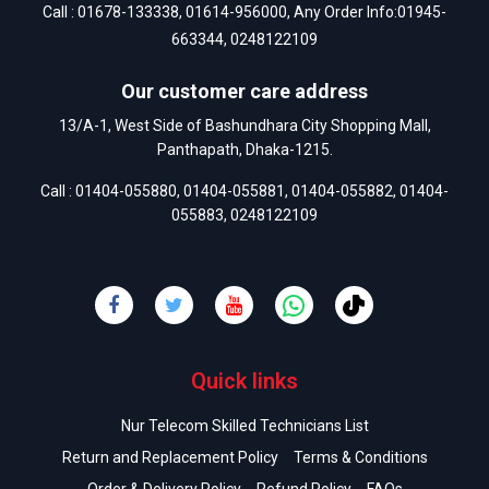
Call :
01678-133338
,
01614-956000
, Any Order Info:
01945-
663344
,
0248122109
Our customer care address
13/A-1, West Side of Bashundhara City Shopping Mall,
Panthapath, Dhaka-1215.
Call :
01404-055880
,
01404-055881
,
01404-055882
,
01404-
055883
,
0248122109
Quick links
Nur Telecom Skilled Technicians List
Return and Replacement Policy
Terms & Conditions