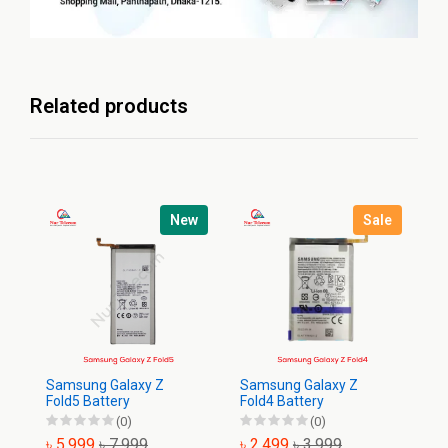
Related products
New
Sale
Sa
Ba
৳
Samsung Galaxy Z
Samsung Galaxy Z
Fold5 Battery
Fold4 Battery
(0)
(0)
৳ 5,999
৳ 7,999
৳ 2,499
৳ 3,999