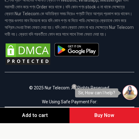
👉বিঃ দ্রঃ- আমাদের সম্মানীত ক্রেতাগন Website, Whatsapp, Messenger এবং
সরাসরী ফোন করে পণ্য Order করে থাকে। যদি কোন পণ্য stock এ না থাকে সেক্ষেত্রে
ক্রেতা Nur Telecom কে অতিরিক্ত সময় দিয়েও পণ্যটি নিতে আগ্রহ প্রকাশ করে থাকেন।
পণ্যের গুনগত মান বিবেচনা করে যদি কোন পণ্য না দিতে পারি সেক্ষেত্রে ক্রেতাকে ফোন করে
অগ্রিম নেওয়া টাকা ফেরত দেয়া হয়। যদি কোন ক্রেতা ফোন না ধরে সেক্ষেত্রে Nur Telecom
দায়ী নয়। ক্রেতা যদি পরবর্তীতে ফোন করে সাথে সাথে টাকা ফেরত দেয়া হয়।
x
© 2025 Nur Telecom. All Rights Reserved.
Sir, How can I help?
We Using Safe Payment For:
Add to cart
Buy Now