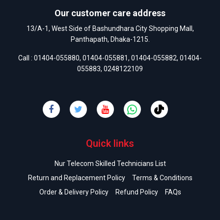
Our customer care address
13/A-1, West Side of Bashundhara City Shopping Mall,
Panthapath, Dhaka-1215.
Call :
01404-055880
,
01404-055881
,
01404-055882
,
01404-
055883
,
0248122109
Quick links
Nur Telecom Skilled Technicians List
Return and Replacement Policy
Terms & Conditions
Order & Delivery Policy
Refund Policy
FAQs