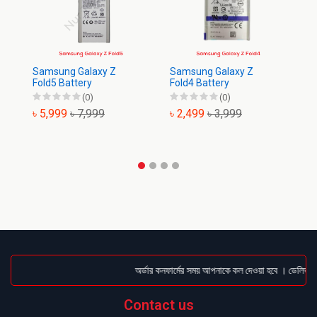
Samsung Galaxy Z
Samsung Galaxy Z
Sa
Fold5 Battery
Fold4 Battery
Ba
(0)
(0)
৳ 5,999
৳ 7,999
৳ 2,499
৳ 3,999
৳
অর্ডার কনফার্মের সময় আপনাকে কল দেওয়া হবে । ডেলিভারি চ
Contact us