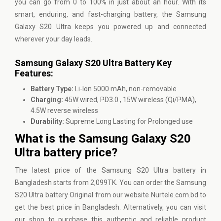
you can go from 0 to 100% in just about an hour. With its
smart, enduring, and fast-charging battery, the
Samsung
Galaxy
S20 Ultra keeps you powered up and connected
wherever your day leads.
Samsung Galaxy S20 Ultra Battery Key
Features:
Battery Type:
Li-Ion 5000 mAh, non-removable
Charging:
45W wired, PD3.0 , 15W wireless (Qi/PMA),
4.5W reverse wireless
Durability:
Supreme Long Lasting for Prolonged use
What is the Samsung Galaxy S20
Ultra battery price?
The latest price of the Samsung S20 Ultra battery in
Bangladesh starts from 2,099TK. You can order the Samsung
S20 Ultra battery Original from our website
Nurtele.com.bd
to
get the best price in Bangladesh. Alternatively, you can visit
our shop to purchase this authentic and reliable product