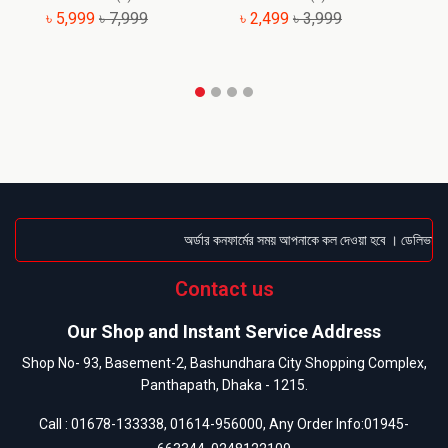
৳ 5,999
৳ 7,999
৳ 2,499
৳ 3,999
৳
অর্ডার কনফার্মের সময় আপনাকে কল দেওয়া হবে । ডেলিভারি চা
Contact us
Our Shop and Instant Service Address
Shop No- 93, Basement-2, Bashundhara City Shopping Complex,
Panthapath, Dhaka - 1215.
Call :
01678-133338
,
01614-956000
, Any Order Info:
01945-