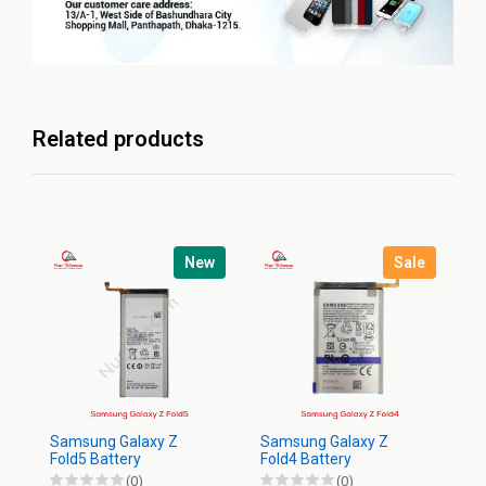
Related products
New
Sale
Samsung Galaxy Z
Samsung Galaxy Z
Sa
Fold5 Battery
Fold4 Battery
Ba
(0)
(0)