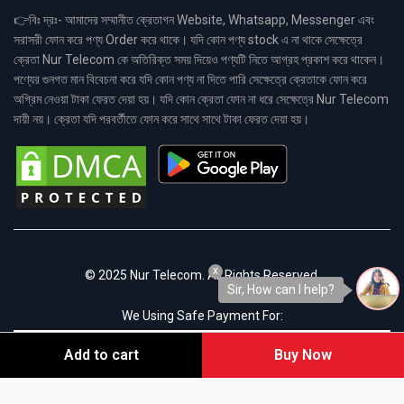
👉বিঃ দ্রঃ- আমাদের সম্মানীত ক্রেতাগন Website, Whatsapp, Messenger এবং
সরাসরী ফোন করে পণ্য Order করে থাকে। যদি কোন পণ্য stock এ না থাকে সেক্ষেত্রে
ক্রেতা Nur Telecom কে অতিরিক্ত সময় দিয়েও পণ্যটি নিতে আগ্রহ প্রকাশ করে থাকেন।
পণ্যের গুনগত মান বিবেচনা করে যদি কোন পণ্য না দিতে পারি সেক্ষেত্রে ক্রেতাকে ফোন করে
অগ্রিম নেওয়া টাকা ফেরত দেয়া হয়। যদি কোন ক্রেতা ফোন না ধরে সেক্ষেত্রে Nur Telecom
দায়ী নয়। ক্রেতা যদি পরবর্তীতে ফোন করে সাথে সাথে টাকা ফেরত দেয়া হয়।
x
© 2025 Nur Telecom. All Rights Reserved.
Sir, How can I help?
We Using Safe Payment For:
Add to cart
Buy Now