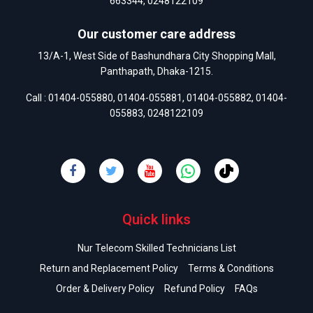
663344
,
0248122109
Our customer care address
13/A-1, West Side of Bashundhara City Shopping Mall,
Panthapath, Dhaka-1215.
Call :
01404-055880
,
01404-055881
,
01404-055882
,
01404-
055883
,
0248122109
Quick links
Nur Telecom Skilled Technicians List
Return and Replacement Policy
Terms & Conditions
Order & Delivery Policy
Refund Policy
FAQs