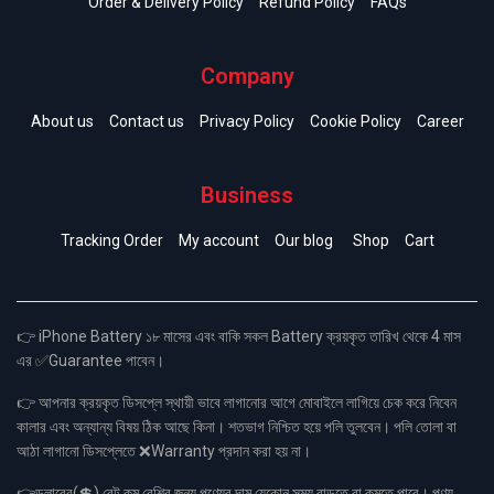
Order & Delivery Policy
Refund Policy
FAQs
Company
About us
Contact us
Privacy Policy
Cookie Policy
Career
Business
Tracking Order
My account
Our blog
Shop
Cart
👉 iPhone Battery ১৮ মাসের এবং বাকি সকল Battery ক্রয়কৃত তারিখ থেকে 4 মাস
এর ✅Guarantee পাবেন।
👉 আপনার ক্রয়কৃত ডিসপ্লে স্থায়ী ভাবে লাগানোর আগে মোবাইলে লাগিয়ে চেক করে নিবেন
কালার এবং অন্যান্য বিষয় ঠিক আছে কিনা। শতভাগ নিশ্চিত হয়ে পলি তুলবেন। পলি তোলা বা
আঠা লাগানো ডিসপ্লেতে ❌Warranty প্রদান করা হয় না।
👉ডলারের(💲) রেট কম বেশির জন্য পণ্যের দাম যেকোন সময় বাড়তে বা কমতে পারে। পণ্য