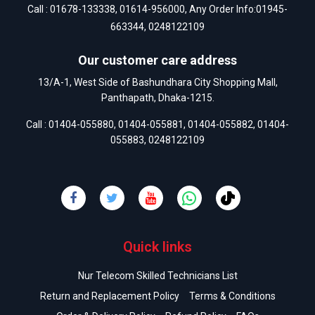
Call :
01678-133338
,
01614-956000
, Any Order Info:
01945-
663344
,
0248122109
Our customer care address
13/A-1, West Side of Bashundhara City Shopping Mall,
Panthapath, Dhaka-1215.
Call :
01404-055880
,
01404-055881
,
01404-055882
,
01404-
055883
,
0248122109
Quick links
Nur Telecom Skilled Technicians List
Return and Replacement Policy
Terms & Conditions