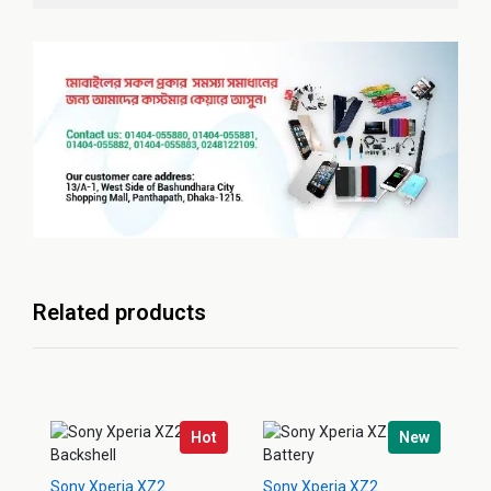
Related products
Hot
New
Sony Xperia XZ2
Sony Xperia XZ2
So