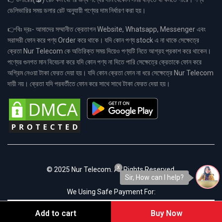
ডেলিভারির সময় ডলার রেট অনুযায়ী পণ্যের দাম নির্ধারণ করা হয়।
👉বিঃ দ্রঃ- আমাদের সম্মানীত ক্রেতাগন Website, Whatsapp, Messenger এবং
সরাসরী ফোন করে পণ্য Order করে থাকে। যদি কোন পণ্য stock এ না থাকে সেক্ষেত্রে
ক্রেতা Nur Telecom কে অতিরিক্ত সময় দিয়েও পণ্যটি নিতে আগ্রহ প্রকাশ করে থাকেন।
পণ্যের গুনগত মান বিবেচনা করে যদি কোন পণ্য না দিতে পারি সেক্ষেত্রে ক্রেতাকে ফোন করে
অগ্রিম নেওয়া টাকা ফেরত দেয়া হয়। যদি কোন ক্রেতা ফোন না ধরে সেক্ষেত্রে Nur Telecom
দায়ী নয়। ক্রেতা যদি পরবর্তীতে ফোন করে সাথে সাথে টাকা ফেরত দেয়া হয়।
x
© 2025 Nur Telecom. All Rights Reserved.
Sir, How can I help?
We Using Safe Payment For:
Add to cart
Buy Now