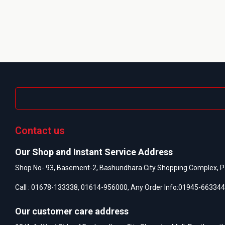
Contact us
Our Shop and Instant Service Address
Shop No- 93, Basement-2, Bashundhara City Shopping Complex, P
Call :
01678-133338
,
01614-956000
, Any Order Info:
01945-663344
Our customer care address