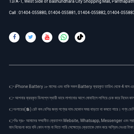
13/A-1, West Side of Bashundhara City Shopping Mall, Panthapat
Call :
01404-055880
,
01404-055881
,
01404-055882
,
01404-05588
👉 iPhone Battery ১৮ মাসের এবং বাকি সকল Battery ক্রয়কৃত তারিখ থেকে 4 মা
👉 আপনার ক্রয়কৃত ডিসপ্লে স্থায়ী ভাবে লাগানোর আগে মোবাইলে লাগিয়ে চেক করে নিবেন কা
👉ডলারের(💲) রেট কম বেশির জন্য পণ্যের দাম যেকোন সময় বাড়তে বা কমতে পারে। পণ্য ডেলিভা
👉বিঃ দ্রঃ- আমাদের সম্মানীত ক্রেতাগন Website, Whatsapp, Messenger এবং সরাসরী 
মান বিবেচনা করে যদি কোন পণ্য না দিতে পারি সেক্ষেত্রে ক্রেতাকে ফোন করে অগ্রিম নেওয়া ট