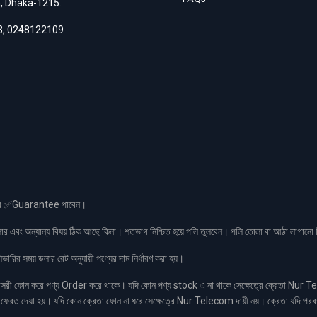
h, Dhaka-1215.
3
,
0248122109
স এর ✅Guarantee পাবেন।
লার এবং অন্যান্য বিষয় ঠিক আছে কিনা। শতভাগ নিশ্চিত হয়ে পলি তুলবেন। পলি তোলা বা আঠা লাগা
রির সময় ডলার রেট অনুযায়ী পণ্যের দাম নির্ধারণ করা হয়।
ফোন করে পণ্য Order করে থাকে। যদি কোন পণ্য stock এ না থাকে সেক্ষেত্রে ক্রেতা Nur Tel
াকা ফেরত দেয়া হয়। যদি কোন ক্রেতা ফোন না ধরে সেক্ষেত্রে Nur Telecom দায়ী নয়। ক্রেতা যদি পরব