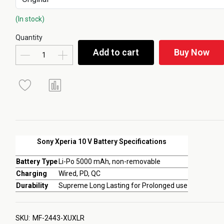
(In stock)
Quantity
Add to cart
Buy Now
Sony Xperia 10 V Battery Specifications
Battery Type
Li-Po 5000 mAh, non-removable
Charging
Wired, PD, QC
Durability
Supreme Long Lasting for Prolonged use
SKU:
MF-2443-XUXLR