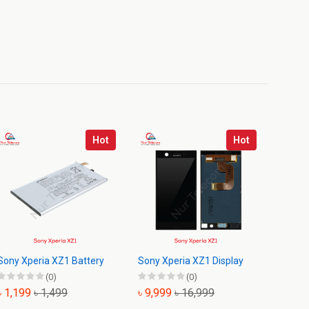
Hot
Hot
Sony Xperia XZ1 Battery
Sony Xperia XZ1 Display
Sony X
Backsh
(0)
(0)
৳ 1,199
৳ 1,499
৳ 9,999
৳ 16,999
৳ 699