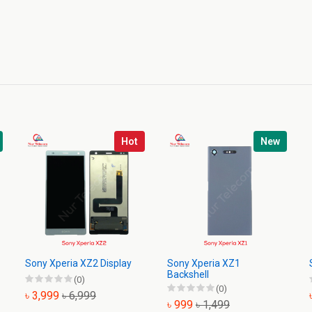
Hot
New
Sony Xperia XZ2 Display
Sony Xperia XZ1
Backshell
(0)
(0)
৳ 3,999
৳ 6,999
৳ 999
৳ 1,499