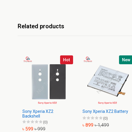
Related products
Hot
New
Sony Xperia XZ2
Sony Xperia XZ2 Battery
Backshell
(0)
(0)
৳ 899
৳ 1,499
৳ 599
৳ 999