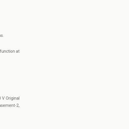
s.
function at
 V Original
asement-2,