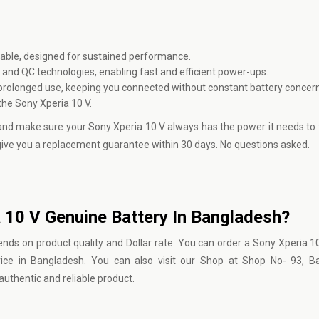
ble, designed for sustained performance.
and QC technologies, enabling fast and efficient power-ups.
prolonged use, keeping you connected without constant battery concern
 the Sony Xperia 10 V.
and make sure your Sony Xperia 10 V always has the power it needs to 
ill give you a replacement guarantee within 30 days. No questions asked.
a 10 V Genuine Battery In Bangladesh?
nds on product quality and Dollar rate. You can order a Sony Xperia 10
ice in Bangladesh. You can also visit our Shop at Shop No- 93, B
uthentic and reliable product.