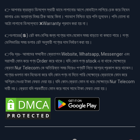
👉 আপনার ক্রয়কৃত ডিসপ্লে স্থায়ী ভাবে লাগানোর আগে মোবাইলে লাগিয়ে চেক করে নিবেন
কালার এবং অন্যান্য বিষয় ঠিক আছে কিনা। শতভাগ নিশ্চিত হয়ে পলি তুলবেন। পলি তোলা বা
আঠা লাগানো ডিসপ্লেতে ❌Warranty প্রদান করা হয় না।
👉ডলারের(💲) রেট কম বেশির জন্য পণ্যের দাম যেকোন সময় বাড়তে বা কমতে পারে। পণ্য
ডেলিভারির সময় ডলার রেট অনুযায়ী পণ্যের দাম নির্ধারণ করা হয়।
👉বিঃ দ্রঃ- আমাদের সম্মানীত ক্রেতাগন Website, Whatsapp, Messenger এবং
সরাসরী ফোন করে পণ্য Order করে থাকে। যদি কোন পণ্য stock এ না থাকে সেক্ষেত্রে
ক্রেতা Nur Telecom কে অতিরিক্ত সময় দিয়েও পণ্যটি নিতে আগ্রহ প্রকাশ করে থাকেন।
পণ্যের গুনগত মান বিবেচনা করে যদি কোন পণ্য না দিতে পারি সেক্ষেত্রে ক্রেতাকে ফোন করে
অগ্রিম নেওয়া টাকা ফেরত দেয়া হয়। যদি কোন ক্রেতা ফোন না ধরে সেক্ষেত্রে Nur Telecom
দায়ী নয়। ক্রেতা যদি পরবর্তীতে ফোন করে সাথে সাথে টাকা ফেরত দেয়া হয়।