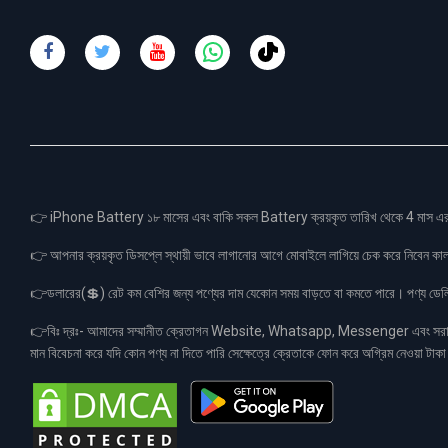
👉 iPhone Battery ১৮ মাসের এবং বাকি সকল Battery ক্রয়কৃত তারিখ থেকে 4 মা
👉 আপনার ক্রয়কৃত ডিসপ্লে স্থায়ী ভাবে লাগানোর আগে মোবাইলে লাগিয়ে চেক করে নিবেন কা
👉ডলারের(💲) রেট কম বেশির জন্য পণ্যের দাম যেকোন সময় বাড়তে বা কমতে পারে। পণ্য ডেলিভা
👉বিঃ দ্রঃ- আমাদের সম্মানীত ক্রেতাগন Website, Whatsapp, Messenger এবং সরাসরী 
মান বিবেচনা করে যদি কোন পণ্য না দিতে পারি সেক্ষেত্রে ক্রেতাকে ফোন করে অগ্রিম নেওয়া ট