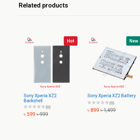
Related products
Hot
New
Sony Xperia XZ2
Sony Xperia XZ2 Battery
Backshell
(0)
(0)
৳ 899
৳ 1,499
৳ 599
৳ 999