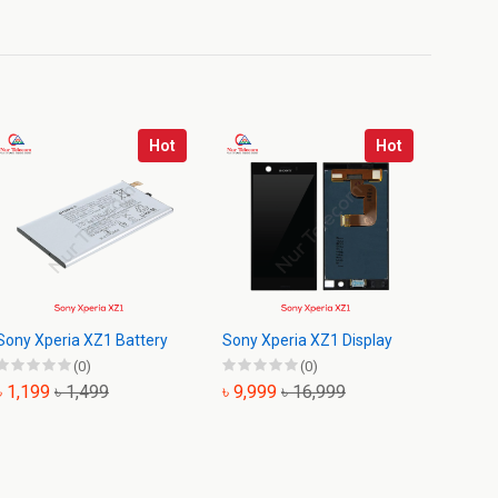
Hot
Hot
Sony Xperia XZ1 Battery
Sony Xperia XZ1 Display
Sony X
Backsh
(0)
(0)
৳ 1,199
৳ 1,499
৳ 9,999
৳ 16,999
৳ 699