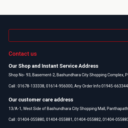
Contact us
Our Shop and Instant Service Address
Shop No- 93, Basement-2, Bashundhara City Shopping Complex, P
Call :
01678-133338
,
01614-956000
, Any Order Info:
01945-663344
Our customer care address
13/A-1, West Side of Bashundhara City Shopping Mall, Panthapat
Call :
01404-055880
,
01404-055881
,
01404-055882
,
01404-05588