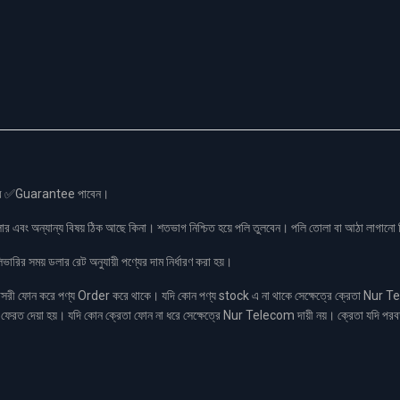
স এর ✅Guarantee পাবেন।
লার এবং অন্যান্য বিষয় ঠিক আছে কিনা। শতভাগ নিশ্চিত হয়ে পলি তুলবেন। পলি তোলা বা আঠা লাগা
রির সময় ডলার রেট অনুযায়ী পণ্যের দাম নির্ধারণ করা হয়।
ফোন করে পণ্য Order করে থাকে। যদি কোন পণ্য stock এ না থাকে সেক্ষেত্রে ক্রেতা Nur Tel
াকা ফেরত দেয়া হয়। যদি কোন ক্রেতা ফোন না ধরে সেক্ষেত্রে Nur Telecom দায়ী নয়। ক্রেতা যদি পরব