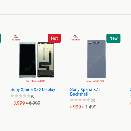
Hot
New
Sony Xperia XZ2 Display
Sony Xperia XZ1
Backshell
(0)
(0)
৳ 3,999
৳ 6,999
৳ 999
৳ 1,499