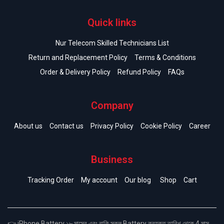
Quick links
Nur Telecom Skilled Technicians List
Return and Replacement Policy
Terms & Conditions
Order & Delivery Policy
Refund Policy
FAQs
Company
About us
Contact us
Privacy Policy
Cookie Policy
Career
Business
Tracking Order
My account
Our blog
Shop
Cart
👉 iPhone Battery ১৮ মাসের এবং বাকি সকল Battery ক্রয়কৃত তারিখ থেকে 4 মাস