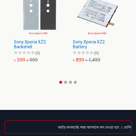
Sony Xperia XZ2
Sony Xperia XZ2
So
Backshell
Battery
Di
(0)
(0)
৳ 599
৳ 999
৳ 899
৳ 1,499
৳
অর্ডার কনফার্মের সময় আপনাকে কল দেওয়া হবে । ডেলিভারি চ