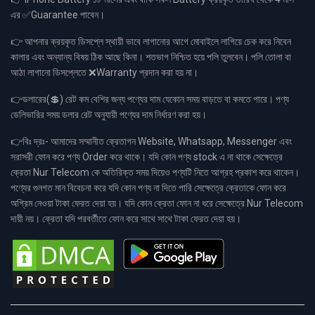
এর ✅Guarantee পাবেন।
👉 আপনার ক্রয়কৃত ডিসপ্লে স্থায়ী ভাবে লাগানোর আগে মোবাইলে লাগিয়ে চেক করে নিবেন
কালার এবং অন্যান্য বিষয় ঠিক আছে কিনা। শতভাগ নিশ্চিত হয়ে পলি তুলবেন। পলি তোলা বা
আঠা লাগানো ডিসপ্লেতে ❌Warranty প্রদান করা হয় না।
👉ডলারের(💲) রেট কম বেশির জন্য পণ্যের দাম যেকোন সময় বাড়তে বা কমতে পারে। পণ্য
ডেলিভারির সময় ডলার রেট অনুযায়ী পণ্যের দাম নির্ধারণ করা হয়।
👉বিঃ দ্রঃ- আমাদের সম্মানীত ক্রেতাগন Website, Whatsapp, Messenger এবং
সরাসরী ফোন করে পণ্য Order করে থাকে। যদি কোন পণ্য stock এ না থাকে সেক্ষেত্রে
ক্রেতা Nur Telecom কে অতিরিক্ত সময় দিয়েও পণ্যটি নিতে আগ্রহ প্রকাশ করে থাকেন।
পণ্যের গুনগত মান বিবেচনা করে যদি কোন পণ্য না দিতে পারি সেক্ষেত্রে ক্রেতাকে ফোন করে
অগ্রিম নেওয়া টাকা ফেরত দেয়া হয়। যদি কোন ক্রেতা ফোন না ধরে সেক্ষেত্রে Nur Telecom
দায়ী নয়। ক্রেতা যদি পরবর্তীতে ফোন করে সাথে সাথে টাকা ফেরত দেয়া হয়।