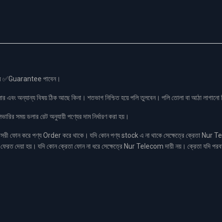
স এর ✅Guarantee পাবেন।
লার এবং অন্যান্য বিষয় ঠিক আছে কিনা। শতভাগ নিশ্চিত হয়ে পলি তুলবেন। পলি তোলা বা আঠা লাগা
রির সময় ডলার রেট অনুযায়ী পণ্যের দাম নির্ধারণ করা হয়।
ফোন করে পণ্য Order করে থাকে। যদি কোন পণ্য stock এ না থাকে সেক্ষেত্রে ক্রেতা Nur Tel
াকা ফেরত দেয়া হয়। যদি কোন ক্রেতা ফোন না ধরে সেক্ষেত্রে Nur Telecom দায়ী নয়। ক্রেতা যদি পরব