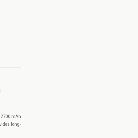
n
on 2700 mAh
vides long-