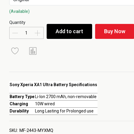
(Available)
Quantity
Add to cart
Buy Now
Sony Xperia XA1 Ultra Battery Specifications
Battery Type
Li-Ion 2700 mAh, non-removable
Charging
10W wired
Durability
Long Lasting for Prolonged use
SKU:
MF-2443-MYXMQ