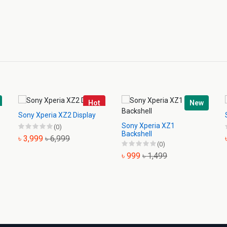
Hot
New
Sony Xperia XZ2 Display
Sony Xperia XZ1
(0)
Backshell
৳ 3,999
৳ 6,999
(0)
৳ 999
৳ 1,499