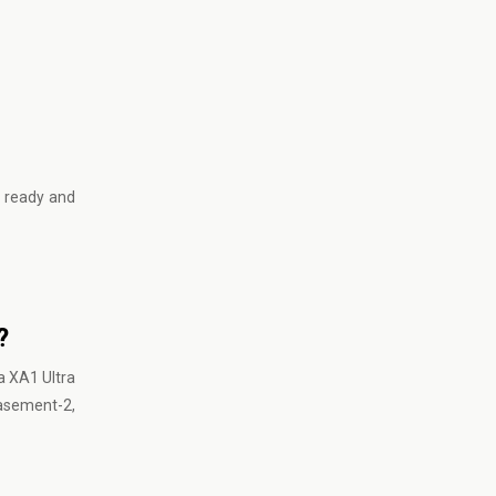
s ready and
?
a XA1 Ultra
Basement-2,