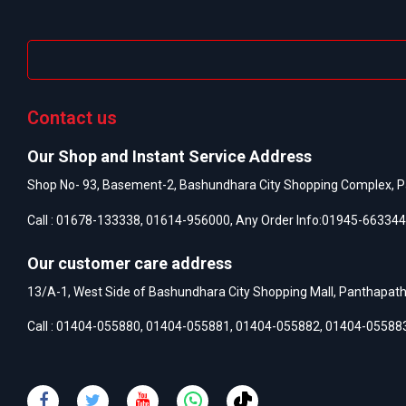
Contact us
Our Shop and Instant Service Address
Shop No- 93, Basement-2, Bashundhara City Shopping Complex, P
Call :
01678-133338
,
01614-956000
, Any Order Info:
01945-663344
Our customer care address
13/A-1, West Side of Bashundhara City Shopping Mall, Panthapat
Call :
01404-055880
,
01404-055881
,
01404-055882
,
01404-05588