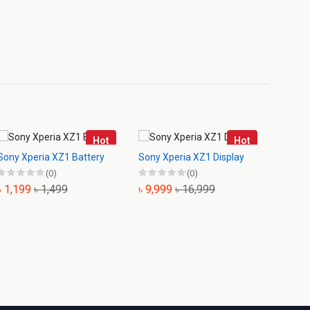
Hot
Hot
Sony Xperia XZ1 Battery
Sony Xperia XZ1 Display
Sony X
(0)
(0)
Backsh
৳ 1,199
৳ 1,499
৳ 9,999
৳ 16,999
৳ 699