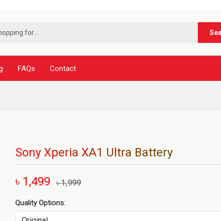
***নূর 
Se
g
FAQs
Contact
Sony Xperia XA1 Ultra Battery
৳ 1,499
৳ 1,999
Quality Options: