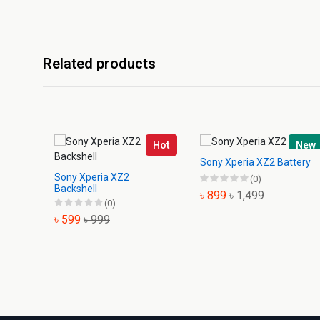
Related products
Hot
New
Sony Xperia XZ2 Battery
Sony Xperia XZ2
(0)
Backshell
৳ 899
৳ 1,499
(0)
৳ 599
৳ 999