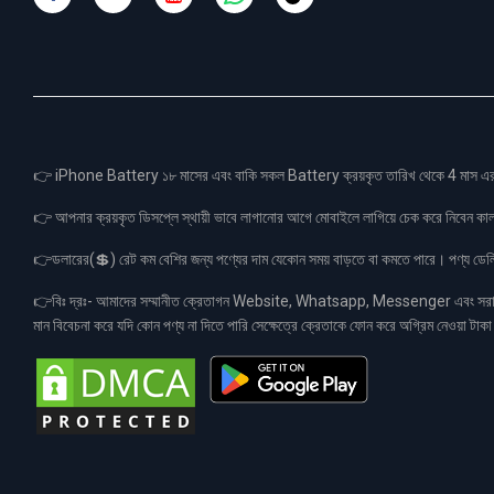
👉 iPhone Battery ১৮ মাসের এবং বাকি সকল Battery ক্রয়কৃত তারিখ থেকে 4 মা
👉 আপনার ক্রয়কৃত ডিসপ্লে স্থায়ী ভাবে লাগানোর আগে মোবাইলে লাগিয়ে চেক করে নিবেন কা
👉ডলারের(💲) রেট কম বেশির জন্য পণ্যের দাম যেকোন সময় বাড়তে বা কমতে পারে। পণ্য ডেলিভা
👉বিঃ দ্রঃ- আমাদের সম্মানীত ক্রেতাগন Website, Whatsapp, Messenger এবং সরাসরী 
মান বিবেচনা করে যদি কোন পণ্য না দিতে পারি সেক্ষেত্রে ক্রেতাকে ফোন করে অগ্রিম নেওয়া ট