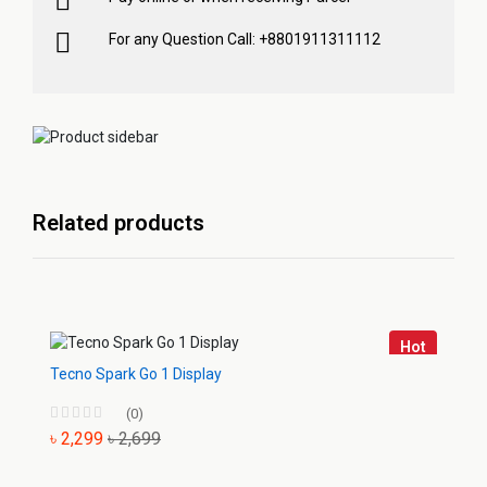
For any Question Call: +8801911311112
Related products
Hot
Tecno Spark Go 1 Display
(0)
৳ 2,299
৳ 2,699