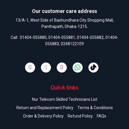
Our customer care address
13/A-1, West Side of Bashundhara City Shopping Mall,
Panthapath, Dhaka-1215.
Call :
01404-055880
,
01404-055881
,
01404-055882
,
01404-
055883
,
0248122109
Quick links
Nur Telecom Skilled Technicians List
Return and Replacement Policy
Terms & Conditions
Order & Delivery Policy
Refund Policy
FAQs