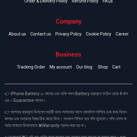
Order & Delivery Policy
Refund Policy
FAQs
Company
About us
Contact us
Privacy Policy
Cookie Policy
Career
Business
Tracking Order
My account
Our blog
Shop
Cart
👉 iPhone Battery ১৮ মাসের এবং বাকি সকল Battery ক্রয়কৃত তারিখ থেকে 4 মাস
এর ✅Guarantee পাবেন।
👉 আপনার ক্রয়কৃত ডিসপ্লে স্থায়ী ভাবে লাগানোর আগে মোবাইলে লাগিয়ে চেক করে নিবেন
কালার এবং অন্যান্য বিষয় ঠিক আছে কিনা। শতভাগ নিশ্চিত হয়ে পলি তুলবেন। পলি তোলা বা
আঠা লাগানো ডিসপ্লেতে ❌Warranty প্রদান করা হয় না।