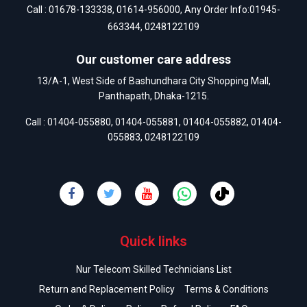
Call :
01678-133338
,
01614-956000
, Any Order Info:
01945-
663344
,
0248122109
Our customer care address
13/A-1, West Side of Bashundhara City Shopping Mall,
Panthapath, Dhaka-1215.
Call :
01404-055880
,
01404-055881
,
01404-055882
,
01404-
055883
,
0248122109
Quick links
Nur Telecom Skilled Technicians List
Return and Replacement Policy
Terms & Conditions