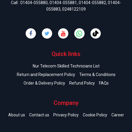
Call :
01404-055880
,
01404-055881
,
01404-055882
,
01404-
055883
,
0248122109
Quick links
Nur Telecom Skilled Technicians List
Return and Replacement Policy
Terms & Conditions
Order & Delivery Policy
Refund Policy
FAQs
Company
About us
Contact us
Privacy Policy
Cookie Policy
Career