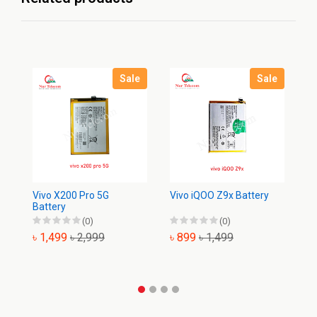
Sale
Sale
Vivo X200 Pro 5G
Vivo iQOO Z9x Battery
Vi
Battery
(0)
(0)
৳ 1,499
৳ 2,999
৳ 899
৳ 1,499
৳