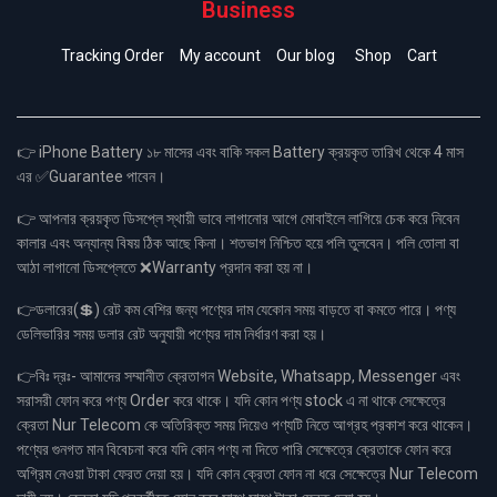
Business
Tracking Order
My account
Our blog
Shop
Cart
👉 iPhone Battery ১৮ মাসের এবং বাকি সকল Battery ক্রয়কৃত তারিখ থেকে 4 মাস
এর ✅Guarantee পাবেন।
👉 আপনার ক্রয়কৃত ডিসপ্লে স্থায়ী ভাবে লাগানোর আগে মোবাইলে লাগিয়ে চেক করে নিবেন
কালার এবং অন্যান্য বিষয় ঠিক আছে কিনা। শতভাগ নিশ্চিত হয়ে পলি তুলবেন। পলি তোলা বা
আঠা লাগানো ডিসপ্লেতে ❌Warranty প্রদান করা হয় না।
👉ডলারের(💲) রেট কম বেশির জন্য পণ্যের দাম যেকোন সময় বাড়তে বা কমতে পারে। পণ্য
ডেলিভারির সময় ডলার রেট অনুযায়ী পণ্যের দাম নির্ধারণ করা হয়।
👉বিঃ দ্রঃ- আমাদের সম্মানীত ক্রেতাগন Website, Whatsapp, Messenger এবং
সরাসরী ফোন করে পণ্য Order করে থাকে। যদি কোন পণ্য stock এ না থাকে সেক্ষেত্রে
ক্রেতা Nur Telecom কে অতিরিক্ত সময় দিয়েও পণ্যটি নিতে আগ্রহ প্রকাশ করে থাকেন।
পণ্যের গুনগত মান বিবেচনা করে যদি কোন পণ্য না দিতে পারি সেক্ষেত্রে ক্রেতাকে ফোন করে
অগ্রিম নেওয়া টাকা ফেরত দেয়া হয়। যদি কোন ক্রেতা ফোন না ধরে সেক্ষেত্রে Nur Telecom