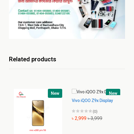
Related products
New
New
Vivo iQOO Z9x Display
Vi
(0)
৳ 2,999
৳ 3,999
৳