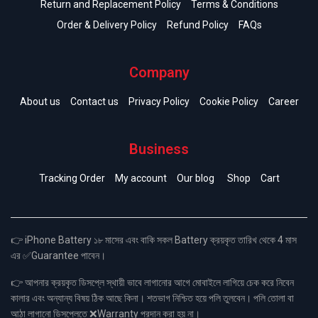
Return and Replacement Policy
Terms & Conditions
Order & Delivery Policy
Refund Policy
FAQs
Company
About us
Contact us
Privacy Policy
Cookie Policy
Career
Business
Tracking Order
My account
Our blog
Shop
Cart
👉 iPhone Battery ১৮ মাসের এবং বাকি সকল Battery ক্রয়কৃত তারিখ থেকে 4 মাস
এর ✅Guarantee পাবেন।
👉 আপনার ক্রয়কৃত ডিসপ্লে স্থায়ী ভাবে লাগানোর আগে মোবাইলে লাগিয়ে চেক করে নিবেন
কালার এবং অন্যান্য বিষয় ঠিক আছে কিনা। শতভাগ নিশ্চিত হয়ে পলি তুলবেন। পলি তোলা বা
আঠা লাগানো ডিসপ্লেতে ❌Warranty প্রদান করা হয় না।