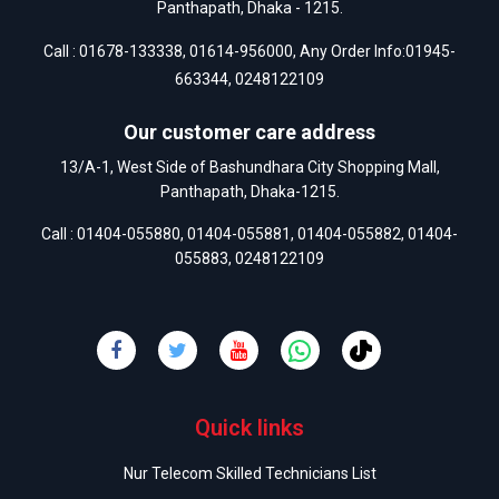
Panthapath, Dhaka - 1215.
Call :
01678-133338
,
01614-956000
, Any Order Info:
01945-
663344
,
0248122109
Our customer care address
13/A-1, West Side of Bashundhara City Shopping Mall,
Panthapath, Dhaka-1215.
Call :
01404-055880
,
01404-055881
,
01404-055882
,
01404-
055883
,
0248122109
Quick links
Nur Telecom Skilled Technicians List