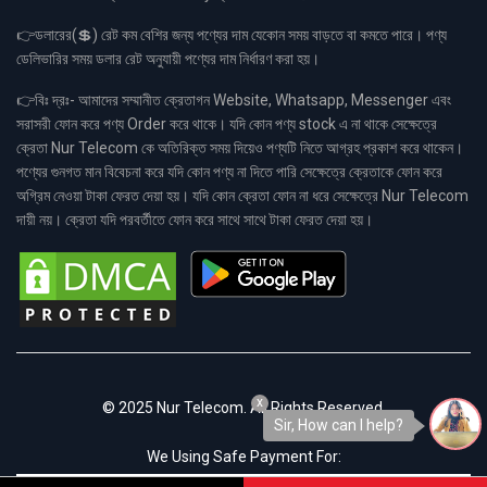
👉ডলারের(💲) রেট কম বেশির জন্য পণ্যের দাম যেকোন সময় বাড়তে বা কমতে পারে। পণ্য
ডেলিভারির সময় ডলার রেট অনুযায়ী পণ্যের দাম নির্ধারণ করা হয়।
👉বিঃ দ্রঃ- আমাদের সম্মানীত ক্রেতাগন Website, Whatsapp, Messenger এবং
সরাসরী ফোন করে পণ্য Order করে থাকে। যদি কোন পণ্য stock এ না থাকে সেক্ষেত্রে
ক্রেতা Nur Telecom কে অতিরিক্ত সময় দিয়েও পণ্যটি নিতে আগ্রহ প্রকাশ করে থাকেন।
পণ্যের গুনগত মান বিবেচনা করে যদি কোন পণ্য না দিতে পারি সেক্ষেত্রে ক্রেতাকে ফোন করে
অগ্রিম নেওয়া টাকা ফেরত দেয়া হয়। যদি কোন ক্রেতা ফোন না ধরে সেক্ষেত্রে Nur Telecom
দায়ী নয়। ক্রেতা যদি পরবর্তীতে ফোন করে সাথে সাথে টাকা ফেরত দেয়া হয়।
x
© 2025 Nur Telecom. All Rights Reserved.
Sir, How can I help?
We Using Safe Payment For: