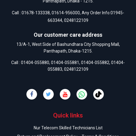
Panthapath, Dhaka - 1215.
Call :
01678-133338
,
01614-956000
, Any Order Info:
01945-
663344
,
0248122109
Our customer care address
13/A-1, West Side of Bashundhara City Shopping Mall,
Panthapath, Dhaka-1215.
Call :
01404-055880
,
01404-055881
,
01404-055882
,
01404-
055883
,
0248122109
Quick links
Nur Telecom Skilled Technicians List