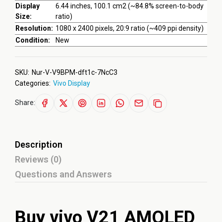
Display
6.44 inches, 100.1 cm2 (~84.8% screen-to-body
Size:
ratio)
Resolution:
1080 x 2400 pixels, 20:9 ratio (~409 ppi density)
Condition:
New
SKU:
Nur-V-V9BPM-dft1c-7NcC3
Categories:
Vivo Display
Share:
Description
Reviews (0)
Questions and Answers
Buy vivo V21 AMOLED