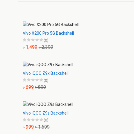
Vivo X200 Pro 5G Backshell
(0)
৳ 1,499
৳ 2,399
Vivo iQOO Z9x Backshell
(0)
৳ 699
৳ 899
Vivo iQOO Z9s Backshell
(0)
৳ 999
৳ 1,699