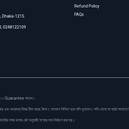
Refund Policy
FAQs
h, Dhaka-1215.
3
,
0248122109
স এর ✅Guarantee পাবেন।
লার এবং অন্যান্য বিষয় ঠিক আছে কিনা। শতভাগ নিশ্চিত হয়ে পলি তুলবেন। পলি তোলা বা আঠা লাগা
রির সময় ডলার রেট অনুযায়ী পণ্যের দাম নির্ধারণ করা হয়।