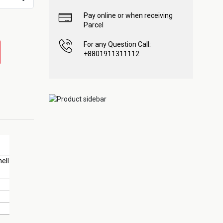
Pay online or when receiving
Parcel
For any Question Call:
+8801911311112
ell