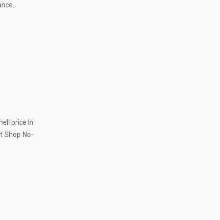
ance.
ll price In
at Shop No-