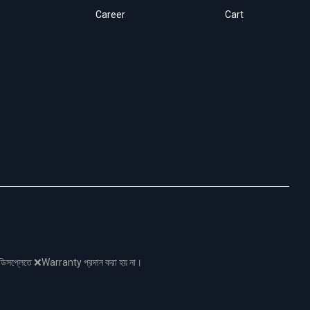
Career
Cart
নো ডিসপ্লেতে ❌Warranty প্রদান করা হয় না।