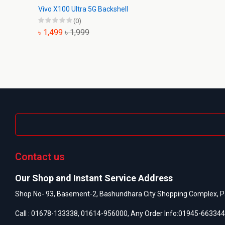
Vivo X100 Ultra 5G Backshell
(0)
৳ 1,499
৳ 1,999
Contact us
Our Shop and Instant Service Address
Shop No- 93, Basement-2, Bashundhara City Shopping Complex, P
Call :
01678-133338
,
01614-956000
, Any Order Info:
01945-663344