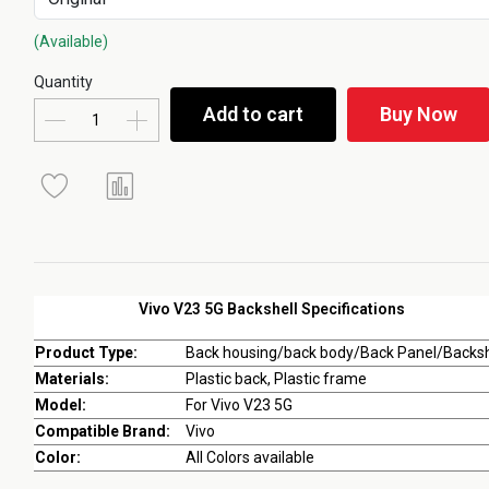
(Available)
Quantity
Add to cart
Buy Now
Vivo V23 5G Backshell Specifications
Product Type:
Back housing/back body/Back Panel/Backsh
Materials:
Plastic back, Plastic frame
Model:
For Vivo V23 5G
Compatible Brand:
Vivo
Color:
All Colors available