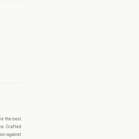
re the best
ce. Crafted
tion against