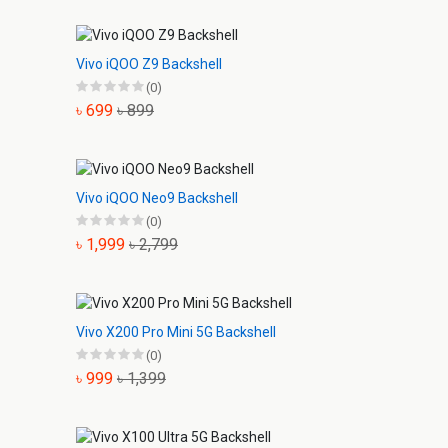
Vivo iQOO Z9 Backshell
(0)
৳ 699
৳ 899
Vivo iQOO Neo9 Backshell
(0)
৳ 1,999
৳ 2,799
Vivo X200 Pro Mini 5G Backshell
(0)
৳ 999
৳ 1,399