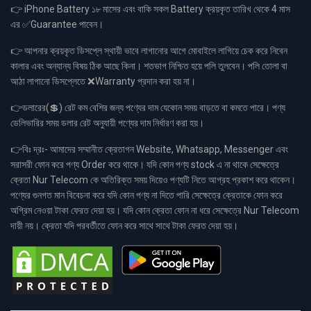
👉 iPhone Battery ১৮ মাসের এবং বাকি সকল Battery ক্রয়কৃত তারিখ থেকে 4 মাস
এর ✅Guarantee পাবেন।
👉 আপনার ক্রয়কৃত ডিসপ্লে স্থায়ী ভাবে লাগানোর আগে মোবাইলে লাগিয়ে চেক করে নিবেন
কালার এবং অন্যান্য বিষয় ঠিক আছে কিনা। শতভাগ নিশ্চিত হয়ে পলি তুলবেন। পলি তোলা বা
আঠা লাগানো ডিসপ্লেতে ❌Warranty প্রদান করা হয় না।
👉ডলারের(💲) রেট কম বেশির জন্য পণ্যের দাম যেকোন সময় বাড়তে বা কমতে পারে। পণ্য
ডেলিভারির সময় ডলার রেট অনুযায়ী পণ্যের দাম নির্ধারণ করা হয়।
👉বিঃ দ্রঃ- আমাদের সম্মানীত ক্রেতাগন Website, Whatsapp, Messenger এবং
সরাসরী ফোন করে পণ্য Order করে থাকে। যদি কোন পণ্য stock এ না থাকে সেক্ষেত্রে
ক্রেতা Nur Telecom কে অতিরিক্ত সময় দিয়েও পণ্যটি নিতে আগ্রহ প্রকাশ করে থাকেন।
পণ্যের গুনগত মান বিবেচনা করে যদি কোন পণ্য না দিতে পারি সেক্ষেত্রে ক্রেতাকে ফোন করে
অগ্রিম নেওয়া টাকা ফেরত দেয়া হয়। যদি কোন ক্রেতা ফোন না ধরে সেক্ষেত্রে Nur Telecom
দায়ী নয়। ক্রেতা যদি পরবর্তীতে ফোন করে সাথে সাথে টাকা ফেরত দেয়া হয়।