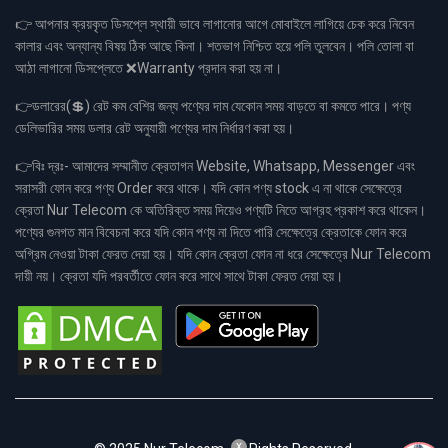
👉 আপনার ক্রয়কৃত ডিসপ্লে স্থায়ী ভাবে লাগানোর আগে মোবাইলে লাগিয়ে চেক করে নিবেন
কালার এবং অন্যান্য বিষয় ঠিক আছে কিনা। শতভাগ নিশ্চিত হয়ে পলি তুলবেন। পলি তোলা বা
আঠা লাগানো ডিসপ্লেতে ❌Warranty প্রদান করা হয় না।
👉ডলারের(💲) রেট কম বেশির জন্য পণ্যের দাম যেকোন সময় বাড়তে বা কমতে পারে। পণ্য
ডেলিভারির সময় ডলার রেট অনুযায়ী পণ্যের দাম নির্ধারণ করা হয়।
👉বিঃ দ্রঃ- আমাদের সম্মানীত ক্রেতাগন Website, Whatsapp, Messenger এবং
সরাসরী ফোন করে পণ্য Order করে থাকে। যদি কোন পণ্য stock এ না থাকে সেক্ষেত্রে
ক্রেতা Nur Telecom কে অতিরিক্ত সময় দিয়েও পণ্যটি নিতে আগ্রহ প্রকাশ করে থাকেন।
পণ্যের গুনগত মান বিবেচনা করে যদি কোন পণ্য না দিতে পারি সেক্ষেত্রে ক্রেতাকে ফোন করে
অগ্রিম নেওয়া টাকা ফেরত দেয়া হয়। যদি কোন ক্রেতা ফোন না ধরে সেক্ষেত্রে Nur Telecom
দায়ী নয়। ক্রেতা যদি পরবর্তীতে ফোন করে সাথে সাথে টাকা ফেরত দেয়া হয়।
x