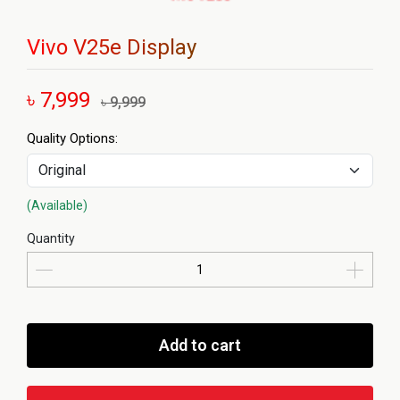
Vivo V25e Display
৳ 7,999
৳ 9,999
Quality Options:
(Available)
Quantity
Add to cart